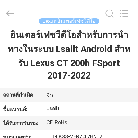
2026
Shenzhen
Xinsongxia
Automobile
Electron
Lexus อินเทอร์เฟซวิดีโอ
Co.,Ltd.
All
Rights
อินเตอร์เฟซวีดีโอสําหรับการนํา
บ้าน
Reserved.
ทางในระบบ Lsailt Android สําห
สินค้า
รับ Lexus CT 200h FSport
2017-2022
วิดีโอ
สถานที่กำเนิด:
จีน
เกี่ยว
Lsailt
ชื่อแบรนด์:
กับ
CE, RoHs
ได้รับการรับรอง:
เรา
LLT-LKSS-VER7.4.7HN_2
หมายเลขรุ่น: