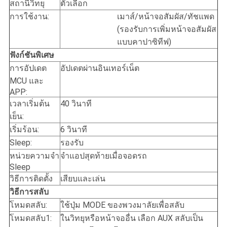
สถานีวิทยุ
ตัวเลือก
การใช้งาน:
เมาส์/หน้าจอสัมผัส/ทัชแพด
(รองรับการเพิ่มหน้าจอสัมผัส
แบบคาปาซิทีฟ)
ฟังก์ชันพิเศษ
การอัปเดต
อัปเดตผ่านอินเทอร์เน็ต
MCU และ
APP:
เวลาเริ่มต้น
40 วินาที
เย็น:
เริ่มร้อน:
6 วินาที
Sleep:
รองรับ
หน่วยความจำ
จำแอปสุดท้ายเมื่อจอดรถ
Sleep
วิธีการติดตั้ง
เสียบและเล่น
วิธีการสลับ
โหมดสลับ:
ใช้ปุ่ม MODE ของพวงมาลัยเพื่อสลับ
โหมดสลับ1:
ในวิทยุหรือหน้าจออื่น เลือก AUX สลับเป็น