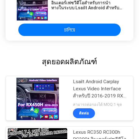
อินเตอร์เฟซวีดีโอสําหรับการนํา
ทางในระบบ Lsailt Android สําหรับ
Lexus CT 200h FSport 2017-2022
চালিয়ে
สุดยอดผลิตภัณฑ์
Lsailt Android Carplay
Lexus Video Interface
สําหรับปี 2016-2019 RX
350 RX450h RX200t
สามารถต่อรองได้ MOQ:1 ชุด
RX350L RX450L RX300
ติดต่อ
RX350
Lexus RC350 RC300h