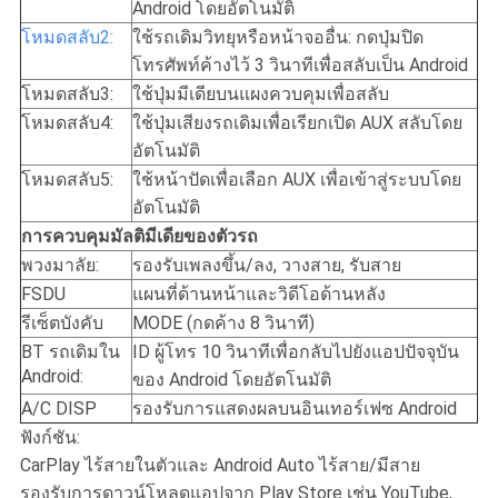
Android โดยอัตโนมัติ
โหมดสลับ2:
ใช้รถเดิมวิทยุหรือหน้าจออื่น: กดปุ่มปิด
โทรศัพท์ค้างไว้ 3 วินาทีเพื่อสลับเป็น Android
โหมดสลับ3:
ใช้ปุ่มมีเดียบนแผงควบคุมเพื่อสลับ
โหมดสลับ4:
ใช้ปุ่มเสียงรถเดิมเพื่อเรียกเปิด AUX สลับโดย
อัตโนมัติ
โหมดสลับ5:
ใช้หน้าปัดเพื่อเลือก AUX เพื่อเข้าสู่ระบบโดย
อัตโนมัติ
การควบคุมมัลติมีเดียของตัวรถ
พวงมาลัย:
รองรับเพลงขึ้น/ลง, วางสาย, รับสาย
FSDU
แผนที่ด้านหน้าและวิดีโอด้านหลัง
รีเซ็ตบังคับ
MODE (กดค้าง 8 วินาที)
BT รถเดิมใน
ID ผู้โทร 10 วินาทีเพื่อกลับไปยังแอปปัจจุบัน
Android:
ของ Android โดยอัตโนมัติ
A/C DISP
รองรับการแสดงผลบนอินเทอร์เฟซ Android
ฟังก์ชัน:
CarPlay ไร้สายในตัวและ Android Auto ไร้สาย/มีสาย
รองรับการดาวน์โหลดแอปจาก Play Store เช่น YouTube,