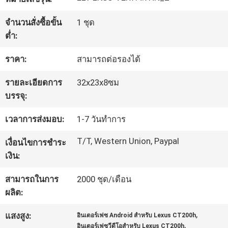
จำนวนสั่งซื้อขั้น
1 ชุด
ทัวร์
ต่ำ:
โรงงาน
ราคา:
สามารถต่อรองได้
รายละเอียดการ
32x23x8ซม
ควบคุม
บรรจุ:
คุณภาพ
เวลาการส่งมอบ:
1-7 วันทำการ
T/T, Western Union, Paypal
เงื่อนไขการชำระ
ติดต่อ
เงิน:
เรา
สามารถในการ
2000 ชุด/เดือน
ผลิต:
ข่าว
,
แสงสูง:
อินเตอร์เฟซ Android สําหรับ Lexus CT200h
,
อินเตอร์เฟซวีดีโอสําหรับ Lexus CT200h