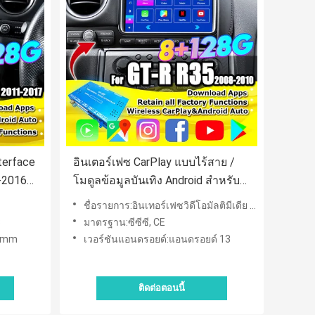
nterface
อินเตอร์เฟซ CarPlay แบบไร้สาย /
-2016
โมดูลข้อมูลบันเทิง Android สําหรับ
ย รวม
GT-R GTR R35 2008-2010 JDM รุ่น
ชื่อรายการ:อินเทอร์เฟซวิดีโอมัลติมีเดีย CarPlay และ Android
รวม NetFlix, YouTbe
3
มาตรฐาน:ซีซีซี, CE
comm
เวอร์ชันแอนดรอยด์:แอนดรอยด์ 13
ติดต่อตอนนี้