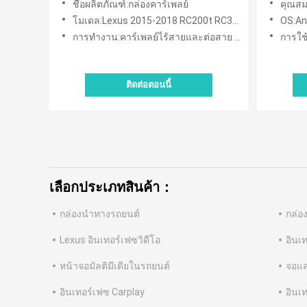
ชื่อผลิตภัณฑ์:กล่องคาร์เพลย์
คุณสมบ
โมเดล:Lexus 2015-2018 RC200t RC300h RC350
OS:An
การทำงาน:คาร์เพลย์ไร้สายและต่อสาย android auto
การใช
ติดต่อตอนนี้
เลือกประเภทสินค้า：
กล่องนำทางรถยนต์
กล่อ
Lexus อินเทอร์เฟซวิดีโอ
อินเ
หน้าจอมัลติมีเดียในรถยนต์
จอแส
อินเทอร์เฟซ Carplay
อินเ