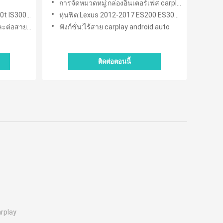
การจัดหมวดหมู่:กล่องอินเตอร์เฟส carplay
300h IS350
หุ่นฟิต:Lexus 2012-2017 ES200 ES300h ES350 ES250
android auto
ฟังก์ชั่น:ไร้สาย carplay android auto
ติดต่อตอนนี้
arplay