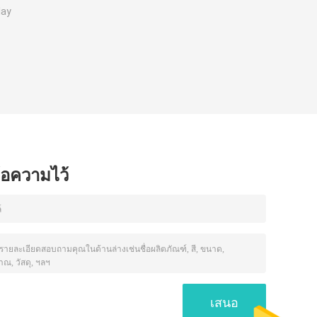
lay
า
ข้อความไว้