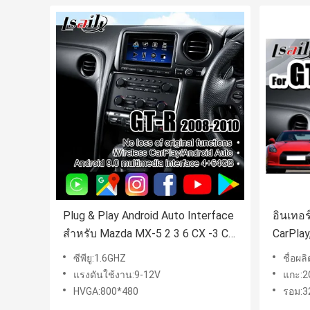
Plug & Play Android Auto Interface
อินเทอร
สำหรับ Mazda MX-5 2 3 6 CX -3 CX
CarPlay
-5 รองรับแอพ Miracast WIFI
Auto ส
ซีพียู:1.6GHZ
ชื่อผลิตภ
Yandex แผนที่ออนไลน์
R35
แรงดันใช้งาน:9-12V
แกะ:2
HVGA:800*480
รอม:3