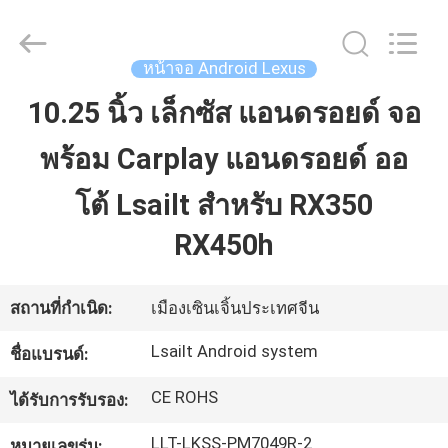
2026
Shenzhen
Xinsongxia
Automobile
Electron
หน้าจอ Android Lexus
Co.,Ltd.
All
Rights
10.25 นิ้ว เล็กซัส แอนดรอยด์ จอ
บ้าน
Reserved.
พร้อม Carplay แอนดรอยด์ ออ
สินค้า
โต้ Lsailt สําหรับ RX350
RX450h
วิดีโอ
สถานที่กำเนิด:
เมืองเซินเจิ้นประเทศจีน
เกี่ยว
Lsailt Android system
ชื่อแบรนด์:
กับ
CE ROHS
ได้รับการรับรอง:
เรา
LLT-LKSS-PM7049R-2
หมายเลขรุ่น: