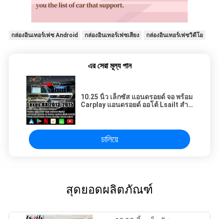
กล่องอินเทอร์เฟซ Android
กล่องอินเทอร์เฟซเสียง
กล่องอินเทอร์เฟซวิดีโอ
এর সেরা মূল্য পান
10.25 นิ้ว เล็กซัส แอนดรอยด์ จอ พร้อม
Carplay แอนดรอยด์ ออโต้ Lsailt สําห
รับ RX350 RX450h
চালিয়ে
สุดยอดผลิตภัณฑ์