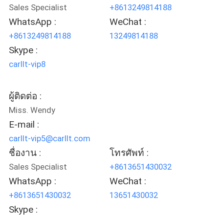
Sales Specialist
+8613249814188
WhatsApp :
WeChat :
+8613249814188
13249814188
Skype :
carllt-vip8
ผู้ติดต่อ :
Miss. Wendy
E-mail :
carllt-vip5@carllt.com
ชื่องาน :
โทรศัพท์ :
Sales Specialist
+8613651430032
WhatsApp :
WeChat :
+8613651430032
13651430032
Skype :