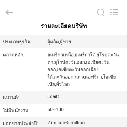
2026
Shenzhen
Xinsongxia
Automobile
Electron
Co.,Ltd.
All
รายละเอียดบริษัท
Rights
บ้าน
Reserved.
ประเภทธุรกิจ:
ผู้ผลิต,ผู้ขาย
สินค้า
ตลาดหลัก:
อเมริกาเหนือ,อเมริกาใต้,ยุโรปตะวัน
ตก,ยุโรปตะวันออก,เอเชียตะวัน
ออก,เอเชียตะวันออกเฉียง
วิดีโอ
ใต้,ตะวันออกกลาง,แอฟริกา,โอเชีย
เนีย,ทั่วโลก
เกี่ยว
Lsailt
แบรนด์:
กับ
50~100
ไม่มีพนักงาน:
เรา
2 million-5 million
ยอดขายประจำปี: