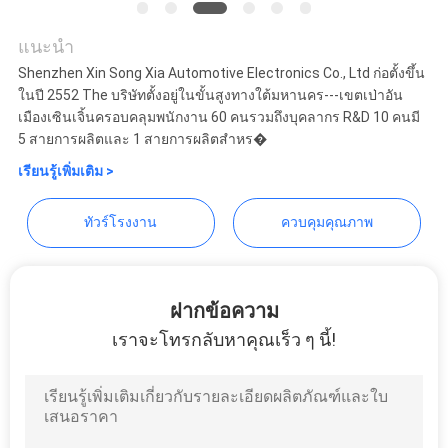
แนะนำ
คดี
Shenzhen Xin Song Xia Automotive Electronics Co., Ltd ก่อตั้งขึ้น
Shenzhen Xinsongxia
ในปี 2552 The บริษัทตั้งอยู่ในขั้นสูงทางใต้มหานคร---เขตเป่าอัน
เมืองเซินเจิ้นครอบคลุมพนักงาน 60 คนรวมถึงบุคลากร R&D 10 คนมี
แผนผัง
Automobile Electron Co.,Ltd
5 สายการผลิตและ 1 สายการผลิตสำหร�
เว็บไซต์
เรียนรู้เพิ่มเติม >
ทัวร์โรงงาน
ควบคุมคุณภาพ
PRIVACY
POLICY
ฝากข้อความ
เราจะโทรกลับหาคุณเร็ว ๆ นี้!