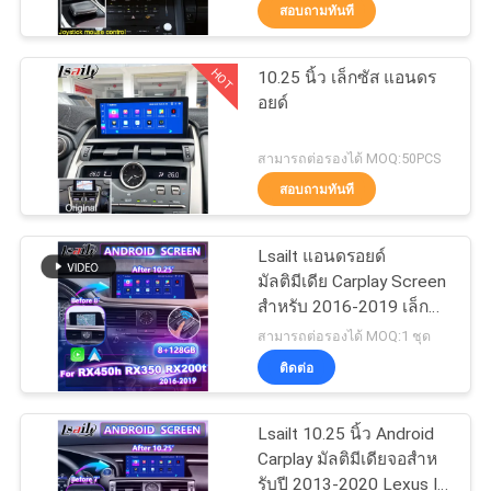
สอบถามทันที
ทัวร์
HOT
10.25 นิ้ว เล็กซัส แอนดร
25
อยด์
โรงงาน
กล่องนำทาง GPS
สามารถต่อรองได้ MOQ:50PCS
ควบคุม
สอบถามทันที
คุณภาพ
Lsailt แอนดรอยด์
มัลติมีเดีย Carplay Screen
สําหรับ 2016-2019 เล็กซัส
ติดต่อ
130
RX RX450h RX350
สามารถต่อรองได้ MOQ:1 ชุด
RX200t RX300 RX450L
Lexus อินเทอร์เฟซ
ติดต่อ
เรา
RX350L
วิดีโอ
Lsailt 10.25 นิ้ว Android
ข่าว
Carplay มัลติมีเดียจอสําห
รับปี 2013-2020 Lexus IS