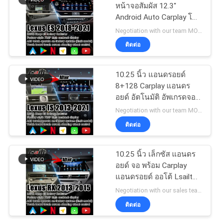
หน้าจอสัมผัส 12.3"
Android Auto Carplay โดย
57
Lsailt
Negotiation with our team MOQ:1
หน้าจอมัลติมีเดียใน
ติดต่อ
รถยนต์
10.25 นิ้ว แอนดรอยด์
8+128 Carplay แอนดร
อยด์ อัตโนมัติ อัพเกรดจอ
HDMI สําหรับเล็กซัส
Negotiation with our team MOQ:1
IS200t IS350 IS300
ติดต่อ
48
จอแสดงผลมัลติมีเดีย
10.25 นิ้ว เล็กซัส แอนดร
อยด์ จอ พร้อม Carplay
ในรถยนต์
แอนดรอยด์ ออโต้ Lsailt
สําหรับ RX350 RX450h
Negotiation with our sales team MOQ:1 ชุด
ติดต่อ