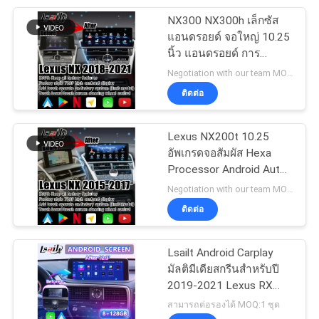
NX300 NX300h เล็กซัส
11
แอนดรอยด์ จอใหญ่ 10.25
นิ้ว แอนดรอยด์ การ
กล่อง AI ในรถยนต์
ปรับปรุง Carplay
Negotiation with our team MOQ:1
ติดต่อ
Lexus NX200t 10.25
อัพเกรดจอสัมผัส Hexa
Processor Android Auto
104
Wireless Carplay
Negotiation with our team MOQ:1
ติดต่อ
อินเทอร์เฟซ Carplay
Lsailt Android Carplay
มัลติมีเดียสกรีนสําหรับปี
2019-2021 Lexus RX
450h RX300 RX350L
สามารถต่อรองได้ MOQ:1 ชุด
RX450hL RX350 RX450h