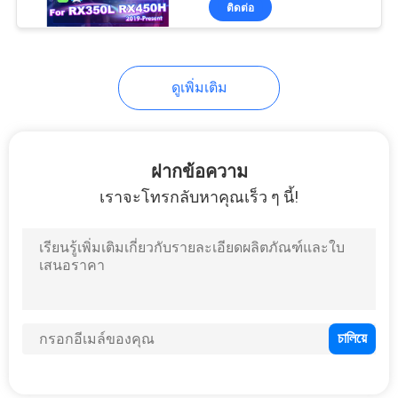
ติดต่อ
102
อินเทอร์เฟซสำหรับ
รถยนต์ Android
ดูเพิ่มเติม
ฝากข้อความ
เราจะโทรกลับหาคุณเร็ว ๆ นี้!
65
อินเทอร์เฟซมัลติ
มีเดีย Carplay
98