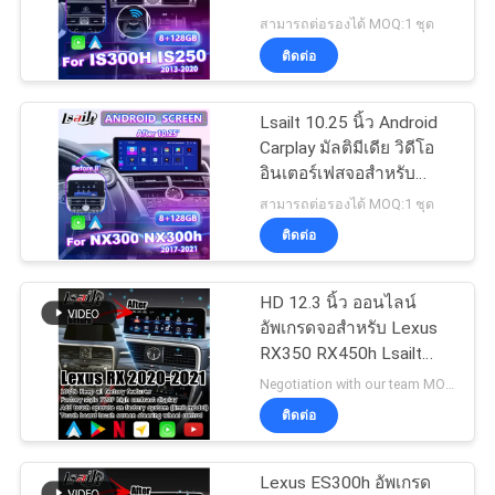
Knob IS250 IS200t
สามารถต่อรองได้ MOQ:1 ชุด
IS300 IS300h IS350
คดี
ติดต่อ
52
อินเทอร์เฟซมัลติ
Lsailt 10.25 นิ้ว Android
แผนผัง
Carplay มัลติมีเดีย วิดีโอ
มีเดียของนิสสัน
อินเตอร์เฟสจอสําหรับ
เว็บไซต์
2017-2021 Lexus NX
สามารถต่อรองได้ MOQ:1 ชุด
300h NX200 NX300
ติดต่อ
NX300h
PRIVACY
POLICY
HD 12.3 นิ้ว ออนไลน์
32
อัพเกรดจอสําหรับ Lexus
หน้าจอ Android
RX350 RX450h Lsailt
Android Auto Carplay
Negotiation with our team MOQ:1
Lexus
ติดต่อ
Lexus ES300h อัพเกรด