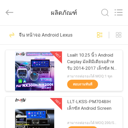
2026
Shenzhen
Xinsongxia
ผลิตภัณฑ์
Automobile
Electron
Co.,Ltd.
All
Rights
70
บ้าน
Reserved.
จีน หน้าจอ Android Lexus
กล่องนำทางรถยนต์
สินค้า
HOT
Lsailt 10.25 นิ้ว Android
Carplay มัลติมีเดียจอสําห
รับ 2014-2017 เล็กซัส NX
วิดีโอ
200t NX300h NX200T
สามารถต่อรองได้ MOQ:1 ชุด
สอบถามทันที
56
เกี่ยว
HOT
LLT-LKSS-PM7048IH
กล่องนำทาง Android
กับ
เล็กซัส Android Screen
เรา
สามารถต่อรองได้ MOQ:200/SET