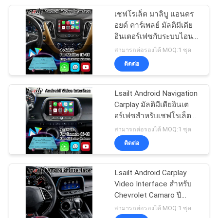
เชฟโรเล็ต มาลิบู แอนดร
11
อยด์ คาร์เพลย์ มัลติมีเดีย
อินเตอร์เฟซกับระบบไอน
กล่อง AI ในรถยนต์
ดรอยด์ ออโต้ นาวิเกชั่นไร้
สามารถต่อรองได้ MOQ:1 ชุด
สาย
ติดต่อ
Lsailt Android Navigation
Carplay มัลติมีเดียอินเต
อร์เฟซสําหรับเชฟโรเล็ต
104
คามาโร่
สามารถต่อรองได้ MOQ:1 ชุด
ติดต่อ
อินเทอร์เฟซ Carplay
Lsailt Android Carplay
Video Interface สำหรับ
Chevrolet Camaro ปี
2016-2018
สามารถต่อรองได้ MOQ:1 ชุด