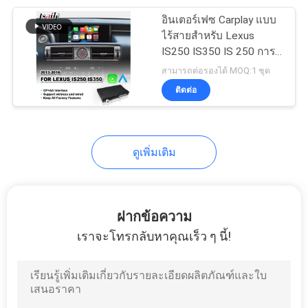
อินเตอร์เฟซ Carplay แบบ
11
ไร้สายสําหรับ Lexus
IS250 IS350 IS 250 การ
กล่อง AI ในรถยนต์
ควบคุมหนู 2013-2016
สามารถต่อรองได้ MOQ:1 ชุด
ติดต่อ
ดูเพิ่มเติม
104
อินเทอร์เฟซ Carplay
ฝากข้อความ
เราจะโทรกลับหาคุณเร็ว ๆ นี้!