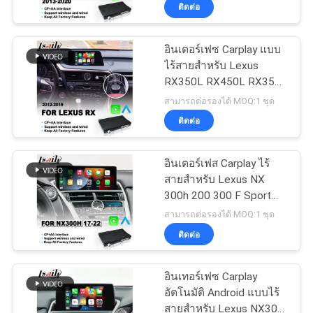
กระดุม 2013-2020
ติดต่อ
ทัวร์
อินเตอร์เฟซ Carplay แบบ
25
ไร้สายสําหรับ Lexus
โรงงาน
RX350L RX450L RX350
กล่องนำทาง GPS
RX450h RX200t RX Knob
สามารถต่อรองได้ MOQ:1 ชุด
Control 2016-2019
ควบคุม
ติดต่อ
คุณภาพ
อินเตอร์เฟส Carplay ไร้
สายสำหรับ Lexus NX
300h 200 300 F Sport
ติดต่อ
130
2017-2021
สามารถต่อรองได้ MOQ:1 ชุด
Lexus อินเทอร์เฟซ
ติดต่อ
เรา
วิดีโอ
อินเทอร์เฟซ Carplay
ข่าว
อัตโนมัติ Android แบบไร้
สายสำหรับ Lexus NX300