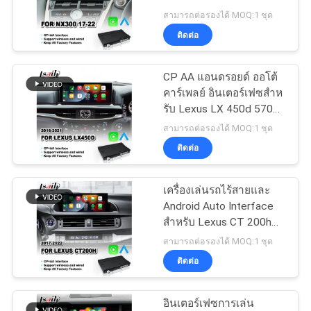
NX 300 2017-2021 ทัช
สามารถต่อรองได้ MOQ:1 ชุด
แพดใหม่
คดี
ติดต่อ
52
อินเทอร์เฟซมัลติ
CP AA แอนดรอยด์ ออโต้
แผนผัง
คาร์เพลย์ อินเตอร์เฟซสําห
มีเดียของนิสสัน
รับ Lexus LX 450d 570
เว็บไซต์
570s VDJ200 J200
สามารถต่อรองได้ MOQ:1 ชุด
2016-2021
ติดต่อ
PRIVACY
POLICY
เครื่องเล่นรถไร้สายและ
32
Android Auto Interface
หน้าจอ Android
สําหรับ Lexus CT 200h
FSport CT 2017-2022
สามารถต่อรองได้ MOQ:1 ชุด
Lexus
ติดต่อ
อินเตอร์เฟซการเล่น