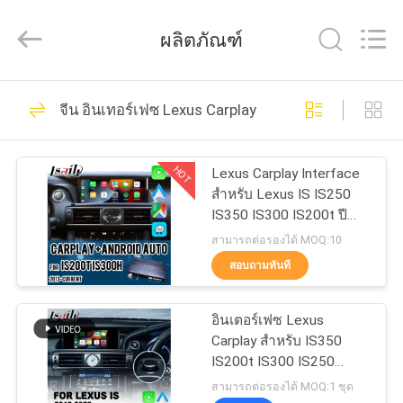
2026
Shenzhen
Xinsongxia
ผลิตภัณฑ์
Automobile
Electron
Co.,Ltd.
All
Rights
70
บ้าน
Reserved.
จีน อินเทอร์เฟซ Lexus Carplay
กล่องนำทางรถยนต์
สินค้า
HOT
Lexus Carplay Interface
สําหรับ Lexus IS IS250
IS350 IS300 IS200t ปี
วิดีโอ
2013-2021
สามารถต่อรองได้ MOQ:10
สอบถามทันที
56
เกี่ยว
อินเตอร์เฟซ Lexus
กล่องนำทาง Android
กับ
Carplay สําหรับ IS350
IS200t IS300 IS250
เรา
IS300h IS การควบคุม
สามารถต่อรองได้ MOQ:1 ชุด