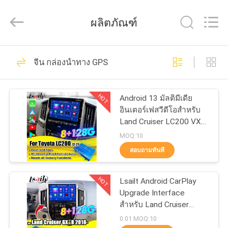
2026
Shenzhen
Xinsongxia
ผลิตภัณฑ์
Automobile
Electron
Co.,Ltd.
All
Rights
70
บ้าน
Reserved.
จีน กล่องนำทาง GPS
กล่องนำทางรถยนต์
สินค้า
HOT
Android 13 มัลติมีเดีย
อินเตอร์เฟสวีดีโอสําหรับ
Land Cruiser LC200 VXR
วิดีโอ
VX GXL Sahara V8 2013-
MOQ:10
2021 OEM อัพเกรดจอ
สอบถามทันที
พร้อมกับการเล่น CarPlay
56
แบบไร้สาย, YouTube
เกี่ยว
HOT
Lsailt Android CarPlay
กล่องนำทาง Android
กับ
Upgrade Interface
สำหรับ Land Cruiser
เรา
GX_R GXR 2020-2021
0.01 MOQ:10