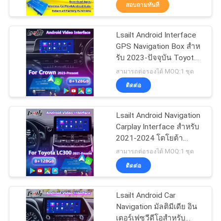
กล่องนำทาง GPS, โมดูล
สอบถามทันที
Android Auto
ทัวร์
Lsailt Android Interface
25
GPS Navigation Box สําห
โรงงาน
รับ 2023-ปัจจุบัน Toyota
กล่องนำทาง GPS
Crown
สามารถต่อรองได้ MOQ:1 ชุด
ควบคุม
ติดต่อ
คุณภาพ
Lsailt Android Navigation
Carplay Interface สําหรับ
2021-2024 โตโยต้า
ติดต่อ
130
แลนด์ครูเซอร์ 300 GX-R
สามารถต่อรองได้ MOQ:1 ชุด
VX-R GR GR-S Sahara ZX
Lexus อินเทอร์เฟซ
ติดต่อ
เรา
VX LC300
วิดีโอ
Lsailt Android Car
ข่าว
Navigation มัลติมีเดีย อิน
เตอร์เฟซวีดีโอสําหรับ