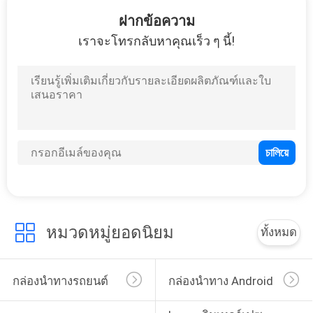
102
ฝากข้อความ
อินเทอร์เฟซสำหรับ
เราจะโทรกลับหาคุณเร็ว ๆ นี้!
รถยนต์ Android
65
อินเทอร์เฟซมัลติ
มีเดีย Carplay
หมวดหมู่ยอดนิยม
ทั้งหมด
กล่องนำทางรถยนต์
กล่องนำทาง Android
98