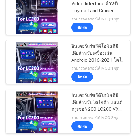
Video Interface สําหรับ
Toyota Land Cruiser
57
LC200 V8 LC 200 ปี
สามารถต่อรองได้ MOQ:1 ชุด
หน้าจอมัลติมีเดียใน
2012-2015
ติดต่อ
รถยนต์
อินเตอร์เฟซวีดีโอมัลติมี
เดียสําหรับเครื่องเล่น
Android 2016-2021 โตโย
ต้า แลนด์ครูเซอร์ LC 200
สามารถต่อรองได้ MOQ:1 ชุด
GXL VX VXR VX-R
ติดต่อ
48
Sahara LC200
จอแสดงผลมัลติมีเดีย
อินเตอร์เฟซวีดีโอมัลติมี
เดียสําหรับโตโยต้า แลนด์
ในรถยนต์
ครูเซอร์ 200 LC200 VX
VXR VX-R 2016-2021
สามารถต่อรองได้ MOQ:2 ชุด
ติดต่อ