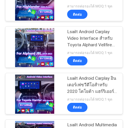
2020 Toyota Highlander
สามารถต่อรองได้ MOQ:1 ชุด
ปัจจุบัน
คดี
ติดต่อ
52
อินเทอร์เฟซมัลติ
Lsailt Android Carplay
แผนผัง
Video Interface สำหรับ
มีเดียของนิสสัน
Toyota Alphard Vellfire
เว็บไซต์
JBL รุ่นไฮเอนด์ ปี 2019 -
สามารถต่อรองได้ MOQ:1 ชุด
2023
ติดต่อ
PRIVACY
POLICY
Lsailt Android Carplay อิน
32
เตอร์เฟซวีดีโอสําหรับ
หน้าจอ Android
2020 โตโยต้า แฮร์ริเออร์
เวนซ่า โมดูลวิทยุสนับสนุน
สามารถต่อรองได้ MOQ:1 ชุด
Lexus
ติดต่อ
Lsailt Android Multimedia