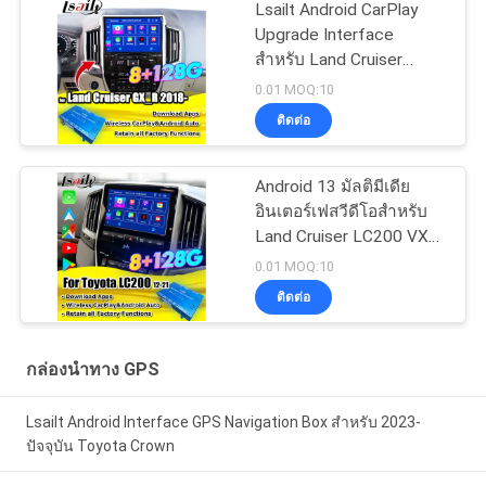
Lsailt Android CarPlay
Upgrade Interface
สำหรับ Land Cruiser
GX_R GXR 2020-2021
0.01 MOQ:10
กล่องนำทาง GPS, โมดูล
ติดต่อ
Android Auto
Android 13 มัลติมีเดีย
อินเตอร์เฟสวีดีโอสําหรับ
Land Cruiser LC200 VXR
VX GXL Sahara V8 2013-
0.01 MOQ:10
2021 OEM อัพเกรดจอ
ติดต่อ
พร้อมกับการเล่น CarPlay
แบบไร้สาย, YouTube
กล่องนำทาง GPS
Lsailt Android Interface GPS Navigation Box สําหรับ 2023-
ปัจจุบัน Toyota Crown