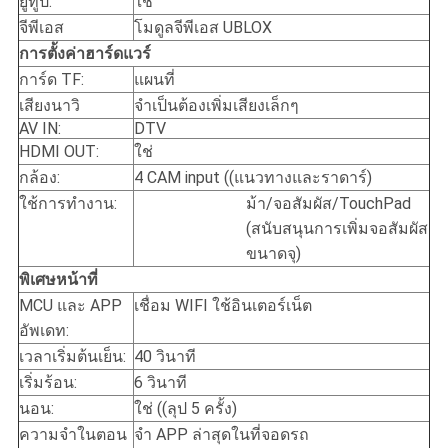
ยูทูป:
ใช่
จีพีเอส
โมดูลจีพีเอส UBLOX
การตั้งค่าฮาร์ดแวร์
การ์ด TF:
แผนที่
เสียงนาวิ
จําเป็นต้องเพิ่มเสียงเล็กๆ
AV IN:
DTV
HDMI OUT:
ใช่
กล้อง:
4 CAM input ((แนวทางและราดาร์)
ใช้การทํางาน:
ม้า/จอสัมผัส/TouchPad
(สนับสนุนการเพิ่มจอสัมผัส
ขนาดจุ)
พิเศษ
หน้าที่
MCU และ APP
เชื่อม WIFI ใช้อินเตอร์เน็ต
อัพเดท:
เวลาเริ่มต้นเย็น:
40 วินาที
เริ่มร้อน:
6 วินาที
นอน:
ใช่ ((ลุป 5 ครั้ง)
ความจําในตอน
จํา APP ล่าสุดในที่จอดรถ