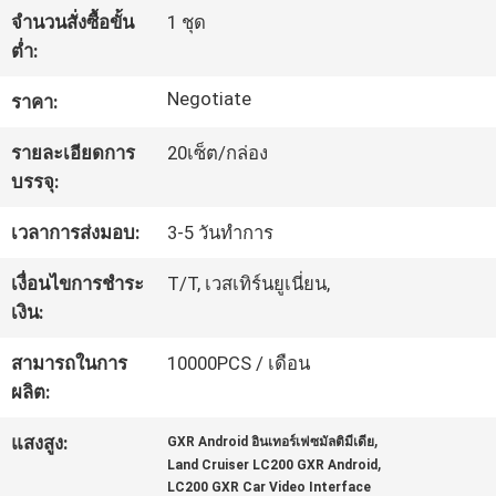
จำนวนสั่งซื้อขั้น
1 ชุด
ต่ำ:
ทัวร์
Negotiate
ราคา:
โรงงาน
รายละเอียดการ
20เซ็ต/กล่อง
บรรจุ:
ควบคุม
เวลาการส่งมอบ:
3-5 วันทำการ
คุณภาพ
เงื่อนไขการชำระ
T/T, เวสเทิร์นยูเนี่ยน,
เงิน:
ติดต่อ
สามารถในการ
10000PCS / เดือน
เรา
ผลิต:
,
แสงสูง:
GXR Android อินเทอร์เฟซมัลติมีเดีย
,
ข่าว
Land Cruiser LC200 GXR Android
LC200 GXR Car Video Interface