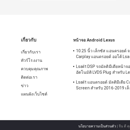
เกี่ยวกับ
หน้าจอ Android Lexus
10.25 นิ้ว เล็กซัส แอนดรอยด์ 
เกี่ยวกับเรา
Carplay แอนดรอยด์ ออโต้ Lsail
ทัวร์โรงงาน
RX350 RX450h
Lsailt DSP รถมัลติมีเดียหน้าจ
ควบคุมคุณภาพ
อัตโนมัติ LVDS Plug สำหรับ 
ติดต่อเรา
NX300
Lsailt แอนดรอยด์ มัลติมีเดีย C
ข่าว
Screen สําหรับ 2016-2019 เล็
RX450h RX350 RX200t RX30
แผนผังเว็บไซต์
RX350L
นโยบายความเป็นส่วนตัว
| จีน ดี 