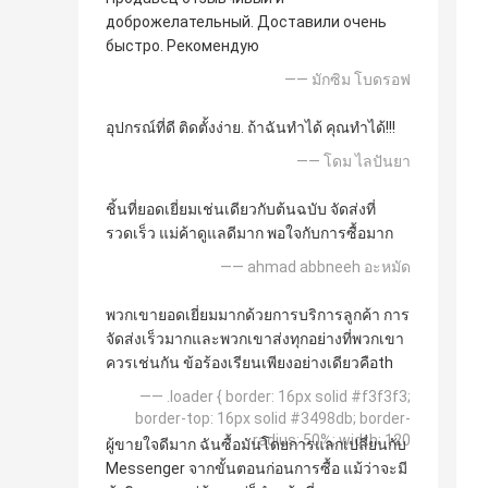
доброжелательный. Доставили очень
быстро. Рекомендую
—— มักซิม โบดรอฟ
อุปกรณ์ที่ดี ติดตั้งง่าย. ถ้าฉันทำได้ คุณทำได้!!!
—— โดม ไลปันยา
ชิ้นที่ยอดเยี่ยมเช่นเดียวกับต้นฉบับ จัดส่งที่
รวดเร็ว แม่ค้าดูแลดีมาก พอใจกับการซื้อมาก
—— ahmad abbneeh อะหมัด
พวกเขายอดเยี่ยมมากด้วยการบริการลูกค้า การ
จัดส่งเร็วมากและพวกเขาส่งทุกอย่างที่พวกเขา
ควรเช่นกัน ข้อร้องเรียนเพียงอย่างเดียวคือth
—— .loader { border: 16px solid #f3f3f3;
border-top: 16px solid #3498db; border-
radius: 50%; width: 120
ผู้ขายใจดีมาก ฉันซื้อมันโดยการแลกเปลี่ยนกับ
Messenger จากขั้นตอนก่อนการซื้อ แม้ว่าจะมี