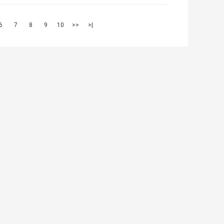
6
7
8
9
10
>>
>|