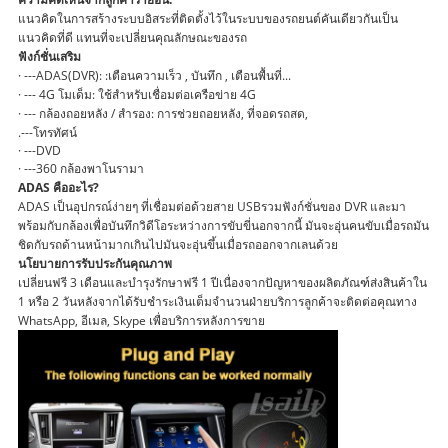
แนวคิดในการสร้างระบบอิสระที่ติดตั้งไว้ในระบบของรถยนต์คันเดียวกันเป็น
แนวคิดที่ดี แทนที่จะเปลี่ยนคุณลักษณะของรถ
ฟังก์ชั่นเสริม
· ---ADAS(DVR): :เตือนความเร็ว , บันทึก , เตือนพื้นที่...
· --- 4G โมเด็ม: ใช้สำหรับเชื่อมต่อเครือข่าย 4G
· --- กล้องถอยหลัง / สำรอง: การช่วยถอยหลัง, ที่จอดรถสด,
.---โทรทัศน์
· ---DVD
· ---360 กล้องพาโนรามา
ADAS คืออะไร?
ADAS เป็นอุปกรณ์ง่ายๆ ที่เชื่อมต่อด้วยสาย USBรวมฟังก์ชั่นของ DVR และมา
พร้อมกับกล้องเพื่อบันทึกวิดีโอระหว่างการขับขี่นอกจากนี้ มันจะอุ่นคนขับเมื่อรถมัน
ชิดกับรถด้านหน้ามากเกินไปมันจะอุ่นขึ้นเมื่อรถออกจากเลนด้วย
นโยบายการรับประกันคุณภาพ
เปลี่ยนฟรี 3 เดือนและบำรุงรักษาฟรี 1 ปีเนื่องจากปัญหาของผลิตภัณฑ์ส่งสินค้าใน
1 หรือ 2 วันหลังจากได้รับชำระเงินเต็มจำนวนฝ่ายบริการลูกค้าจะติดต่อคุณทาง
WhatsApp, อีเมล, Skype เพื่อบริการหลังการขาย