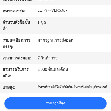
LLT-YF-VER5.9.7
หมายเลขรุ่น:
ทัวร์
จำนวนสั่งซื้อขั้น
1 ชุด
โรงงาน
ต่ำ:
รายละเอียดการ
มาตรฐานการส่งออก
ควบคุม
บรรจุ:
คุณภาพ
เวลาการส่งมอบ:
7 วันทำการ
สามารถในการ
2,000 ชิ้นต่อเดือน
ติดต่อ
ผลิต:
เรา
,
แสงสูง:
อินเทอร์เฟซวิดีโอมัลติมีเดีย
อินเทอร์เฟซวิทยุติดรถยนต์
ราคาถูกที่สุด
ข่าว