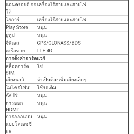
แอนดรอยด์ ออ
เครื่องไร้สายและสายไฟ
โต้
ไฮการ์
เครื่องไร้สายและสายไฟ
Play Store
หนุน
ยูทูป
หนุน
จีพีเอส
GPS/GLONASS/BDS
เครือข่าย
LTE 4G
การตั้งค่าฮาร์ดแวร์
สล็อตการ์ด
ใช่
SIM:
เสียงนาวิ
จําเป็นต้องเพิ่มเสียงเล็กๆ
ไมโครโฟน:
ใช้รถเดิม
AV IN:
หนุน
การออก
หนุน
HDMI:
การออกแบบ
หนุน
แบบโคเอชชี
ยล