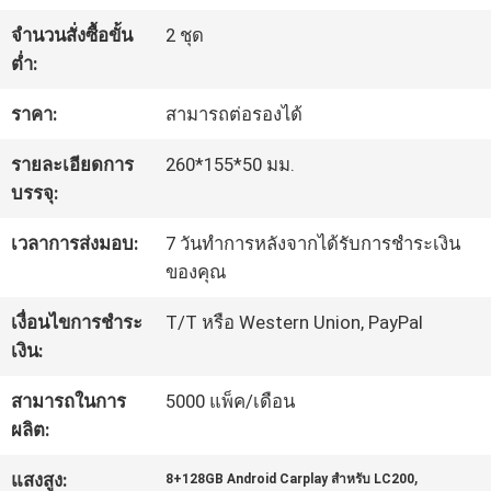
จำนวนสั่งซื้อขั้น
2 ชุด
ทัวร์
ต่ำ:
โรงงาน
ราคา:
สามารถต่อรองได้
รายละเอียดการ
260*155*50 มม.
ควบคุม
บรรจุ:
คุณภาพ
เวลาการส่งมอบ:
7 วันทำการหลังจากได้รับการชำระเงิน
ของคุณ
เงื่อนไขการชำระ
T/T หรือ Western Union, PayPal
ติดต่อ
เงิน:
เรา
สามารถในการ
5000 แพ็ค/เดือน
ผลิต:
ข่าว
,
แสงสูง:
8+128GB Android Carplay สําหรับ LC200