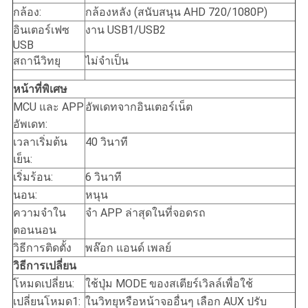
กล้อง:
กล้องหลัง (สนับสนุน AHD 720/1080P)
อินเตอร์เฟซ
งาน USB1/USB2
USB
สถานีวิทยุ
ไม่จําเป็น
หน้าที่พิเศษ
MCU และ APP
อัพเดทจากอินเตอร์เน็ต
อัพเดท:
เวลาเริ่มต้น
40 วินาที
เย็น:
เริ่มร้อน:
6 วินาที
นอน:
หนุน
ความจําใน
จํา APP ล่าสุดในที่จอดรถ
ตอนนอน
วิธีการติดตั้ง
พล๊อก แอนด์ เพลย์
วิธีการเปลี่ยน
โหมดเปลี่ยน:
ใช้ปุ่ม MODE ของสเตียร์เวิลล์เพื่อใช้
เปลี่ยนโหมด1:
ในวิทยุหรือหน้าจออื่นๆ เลือก AUX ปรับ