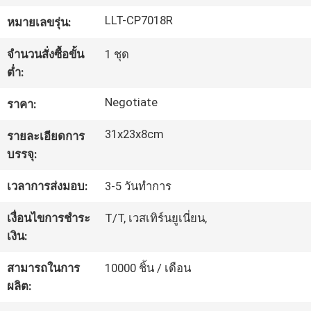
LLT-CP7018R
หมายเลขรุ่น:
ทัวร์
จำนวนสั่งซื้อขั้น
1 ชุด
โรงงาน
ต่ำ:
Negotiate
ราคา:
ควบคุม
31x23x8cm
รายละเอียดการ
คุณภาพ
บรรจุ:
เวลาการส่งมอบ:
3-5 วันทำการ
ติดต่อ
เงื่อนไขการชำระ
T/T, เวสเทิร์นยูเนี่ยน,
เงิน:
เรา
สามารถในการ
10000 ชิ้น / เดือน
ผลิต:
ข่าว