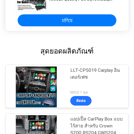
Infiniti QX พร้อม YouTube, Android
Auto
চালিয়ে
สุดยอดผลิตภัณฑ์
LLT-CP5019 Carplay อิน
เตอร์เฟซ
MOQ:1 ชุด
ติดต่อ
แอปเปิ้ล CarPlay Box แบบ
ไร้สาย สําหรับ Crown
S200 RS204 GWS204