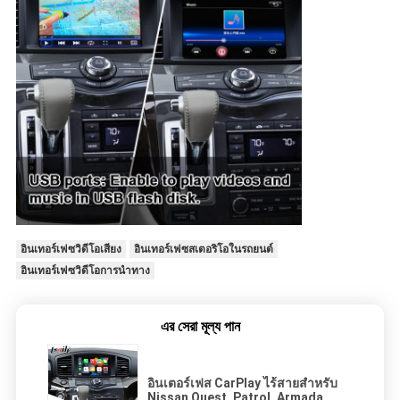
อินเทอร์เฟซวิดีโอเสียง
อินเทอร์เฟซสเตอริโอในรถยนต์
อินเทอร์เฟซวิดีโอการนำทาง
এর সেরা মূল্য পান
อินเตอร์เฟส CarPlay ไร้สายสำหรับ
Nissan Quest, Patrol, Armada,