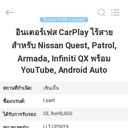
2026
Shenzhen
Xinsongxia
Automobile
Electron
อินเทอร์เฟซ Carplay
Co.,Ltd.
All
Rights
อินเตอร์เฟส CarPlay ไร้สาย
บ้าน
Reserved.
สำหรับ Nissan Quest, Patrol,
สินค้า
Armada, Infiniti QX พร้อม
YouTube, Android Auto
วิดีโอ
สถานที่กำเนิด:
เซินเจิ้น
เกี่ยว
Lsailt
ชื่อแบรนด์:
กับ
CE, RoHS,SGS
ได้รับการรับรอง:
เรา
LLT-CP5019
หมายเลขรุ่น: