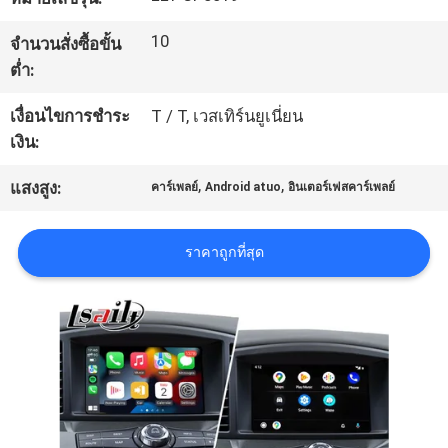
10
จำนวนสั่งซื้อขั้น
ทัวร์
ต่ำ:
โรงงาน
เงื่อนไขการชำระ
T / T, เวสเทิร์นยูเนี่ยน
เงิน:
ควบคุม
,
,
แสงสูง:
คาร์เพลย์
Android atuo
อินเตอร์เฟสคาร์เพลย์
คุณภาพ
ราคาถูกที่สุด
ติดต่อ
เรา
ข่าว