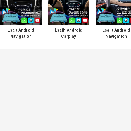
Lsait Android
Lsailt Android
Lsailt Android
Navigation
Carplay
Navigation
Multimedia Video
Multimedia Video
Carplay Video
Interface สำหรับ
Interface สําหรับ
Interface สำหรั
ระบบ Cadillac
ระบบ Cadillac
ระบบ CUE
Escalade CUE ปี
XTS CUE ปี 2013-
Cadillac XT5
2015-2020 พร้อม
2019
Platinum ปี 2016
Carplay
2019