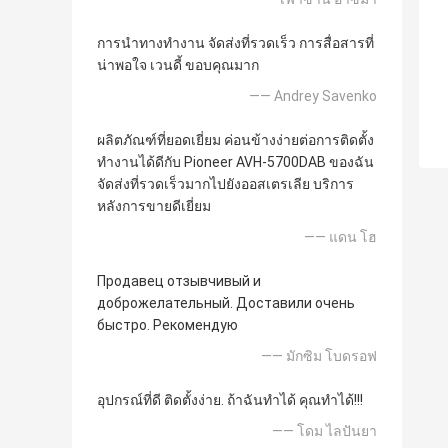
การนำทางทำงาน จัดส่งที่รวดเร็ว การสื่อสารที่
น่าพอใจ เวนดี้ ขอบคุณมาก
—— Andrey Savenko
ผลิตภัณฑ์ที่ยอดเยี่ยม ค่อนข้างง่ายต่อการติดตั้ง
ทำงานได้ดีกับ Pioneer AVH-5700DAB ของฉัน
จัดส่งที่รวดเร็วมากไปยังออสเตรเลีย บริการ
หลังการขายดีเยี่ยม
—— แดน โฮ
Продавец отзывчивый и
доброжелательный. Доставили очень
быстро. Рекомендую
—— มักซิม โบดรอฟ
อุปกรณ์ที่ดี ติดตั้งง่าย. ถ้าฉันทำได้ คุณทำได้!!!
—— โดม ไลปันยา