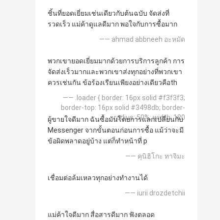
ชิ้นที่ยอดเยี่ยมเช่นเดียวกับต้นฉบับ จัดส่งที่
รวดเร็ว แม่ค้าดูแลดีมาก พอใจกับการซื้อมาก
—— ahmad abbneeh อะหมัด
พวกเขายอดเยี่ยมมากด้วยการบริการลูกค้า การ
จัดส่งเร็วมากและพวกเขาส่งทุกอย่างที่พวกเขา
ควรเช่นกัน ข้อร้องเรียนเพียงอย่างเดียวคือth
—— .loader { border: 16px solid #f3f3f3;
border-top: 16px solid #3498db; border-
radius: 50%; width: 120
ผู้ขายใจดีมาก ฉันซื้อมันโดยการแลกเปลี่ยนกับ
Messenger จากขั้นตอนก่อนการซื้อ แม้ว่าจะมี
ข้อผิดพลาดอยู่บ้าง แต่ก็ทำหน้าที่ p
—— คุนิฮิโกะ ทาจิมะ
เชื่อมต่อล้มเหลวทุกอย่างทำงานได้
—— iurii drozdetchii
แม่ค้าใจดีมาก สื่อสารดีมาก ฟังตลอด