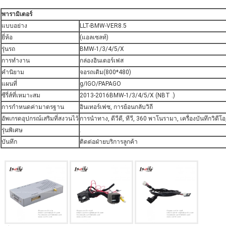
พารามิเตอร์
แบบอย่าง
LLT-BMW-VER8.5
ยี่ห้อ
(แอลเซลท์)
รุ่นรถ
BMW-1/3/4/5/X
การทำงาน
กล่องอินเตอร์เฟส
คำนิยาม
จอรถเดิม(800*480)
แผนที่
g/IGO/PAPAGO
ซีรี่ส์ที่เหมาะสม
2013-2016BMW-1/3/4/5/X (NBT .)
การกำหนดค่ามาตรฐาน
อินเทอร์เฟซ, การย้อนกลับวิถี
อัพเกรดอุปกรณ์เสริมที่สงวนไว้
การนำทาง, ดีวีดี, ทีวี, 360 พาโนรามา, เครื่องบันทึกวิดีโ
รุ่นพิเศษ
.
บันทึก
ติดต่อฝ่ายบริการลูกค้า