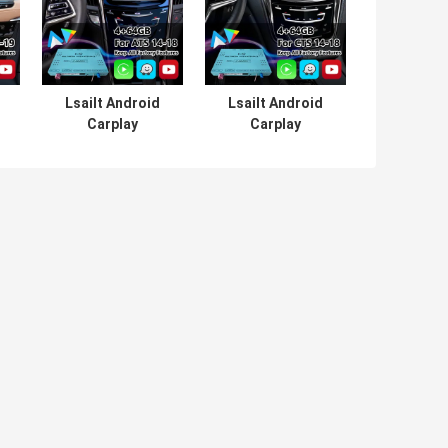
Lsailt Android
Lsailt Android
Carplay
Carplay
Multimedia Video
Multimedia Video
บ
Interface สำหรับ
Interface สําหรับ
ระบบ Cadillac
ระบบ Cadillac
ATS CUE ปี 2014-
CTS CUE ปี 2013-
-
2019
2019