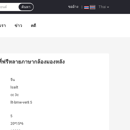
ขออ้าง
ค้นหา
|
Thai
อเรา
ข่าว
คดี
ที่ฟรีหลายภาษากล้องมองหลัง
จีน
lsailt
cc 3c
llt-bmw-ver8.5
5
20*15*6