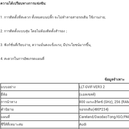
ความได้เปรียบทางการแข่งขัน:
1. การติดตั้งที่สะดวก ทั้งหมดบนปลั๊ก จะไม่ทำลายสายรถเดิม ใช้งานง่าย;
2. การติดตั้งแบบสุ่ม โดยไม่ต้องติดตั้งสำรอง；
3. ฟังก์ชั่นที่เรียบง่าย, ความมั่นคงแข็งแรง, มีประโยชน์มากขึ้น,
4. สะดวกในการอัพเกรดแผนที่
ข้อมูลจำเพาะ
แบบอย่าง
LLT-GVIF-VER3.2
ยี่ห้อ
(แอลเซลท์)
การนำทาง
800 เมกะเฮิร์ตซ์ (GHz), 256 (R
คำนิยาม
จอรถเดิม(480*234)
แผนที่
Careland/DaodaoTong/IGO/P
ซีรี่ส์ที่เหมาะสม
Audi