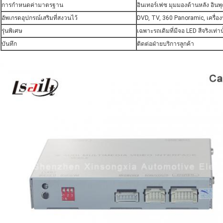
การกำหนดค่ามาตรฐาน
อินเทอร์เฟซ มุมมองด้านหลัง อินพุ
อัพเกรดอุปกรณ์เสริมที่สงวนไว้
DVD, TV, 360 Panoramic, เครื่องบ
รุ่นพิเศษ
เฉพาะรถเดิมที่มีจอ LED สีจริงเท่า
บันทึก
ติดต่อฝ่ายบริการลูกค้า