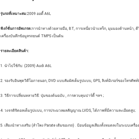
รุ่นรถที่เหมาะสม:
2009 ออดี้ A6L
ฟังก์ชั่นการอัพเกรด:
การนำทางด้วยลายมือ, BT, การเหนี่ยวนำแทร็ก, มุมมองด้านหน้า, ดีวี
เครื่องบันทึกข้อมูลรถยนต์ TMPS เป็นต้น
รายละเอียดสินค้า:
1. นำไปใช้กับ: (2009) Audi A6L
2. รองรับอินพุตวิดีโอภายนอก, DVD แบบสัมผัสเต็มรูปแบบ, GPS, ลิงค์มิเรอร์ของโทรศัพ
3. วิธีการเปลี่ยนหลายวิธี: ปุ่มของต้นฉบับ , การควบคุมปาร์ตี้ ฯลฯ ;
4. วงจรดิจิตอลเต็มรูปแบบ, การประมวลผลสัญญาณ LVDS, ได้ภาพที่มีความละเอียดสูง;
5. เสียงนำทางเสริม (ลำโพง Parate เดิมของรถ) . ป้อนข้อมูลเสียงทั้งหมดลงในระบบเครื่องเ