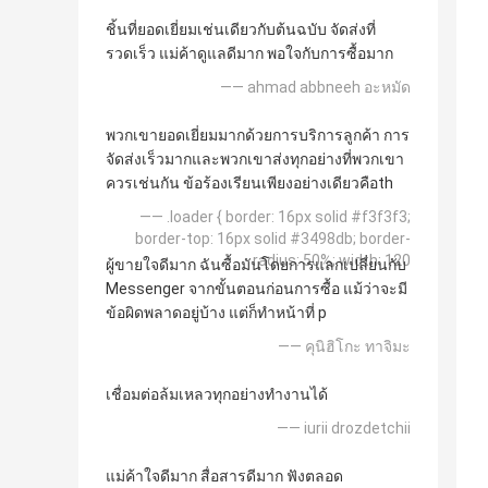
ชิ้นที่ยอดเยี่ยมเช่นเดียวกับต้นฉบับ จัดส่งที่
รวดเร็ว แม่ค้าดูแลดีมาก พอใจกับการซื้อมาก
—— ahmad abbneeh อะหมัด
พวกเขายอดเยี่ยมมากด้วยการบริการลูกค้า การ
จัดส่งเร็วมากและพวกเขาส่งทุกอย่างที่พวกเขา
ควรเช่นกัน ข้อร้องเรียนเพียงอย่างเดียวคือth
—— .loader { border: 16px solid #f3f3f3;
border-top: 16px solid #3498db; border-
radius: 50%; width: 120
ผู้ขายใจดีมาก ฉันซื้อมันโดยการแลกเปลี่ยนกับ
Messenger จากขั้นตอนก่อนการซื้อ แม้ว่าจะมี
ข้อผิดพลาดอยู่บ้าง แต่ก็ทำหน้าที่ p
—— คุนิฮิโกะ ทาจิมะ
เชื่อมต่อล้มเหลวทุกอย่างทำงานได้
—— iurii drozdetchii
แม่ค้าใจดีมาก สื่อสารดีมาก ฟังตลอด