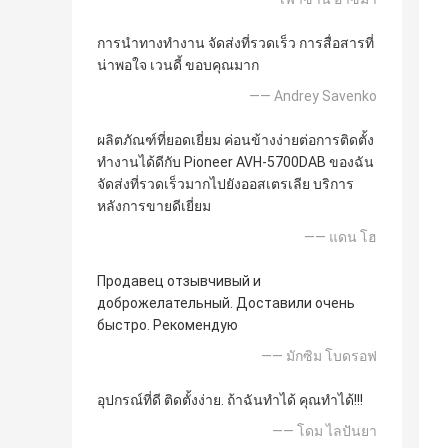
การนำทางทำงาน จัดส่งที่รวดเร็ว การสื่อสารที่
น่าพอใจ เวนดี้ ขอบคุณมาก
—— Andrey Savenko
ผลิตภัณฑ์ที่ยอดเยี่ยม ค่อนข้างง่ายต่อการติดตั้ง
ทำงานได้ดีกับ Pioneer AVH-5700DAB ของฉัน
จัดส่งที่รวดเร็วมากไปยังออสเตรเลีย บริการ
หลังการขายดีเยี่ยม
—— แดน โฮ
Продавец отзывчивый и
доброжелательный. Доставили очень
быстро. Рекомендую
—— มักซิม โบดรอฟ
อุปกรณ์ที่ดี ติดตั้งง่าย. ถ้าฉันทำได้ คุณทำได้!!!
—— โดม ไลปันยา