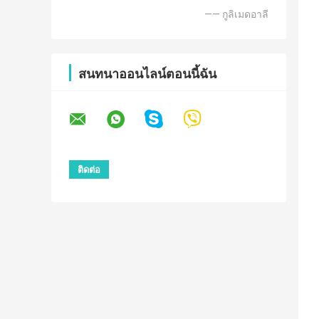
—— กูลิเมดอาลี
สนทนาออนไลน์ตอนนี้ฉัน