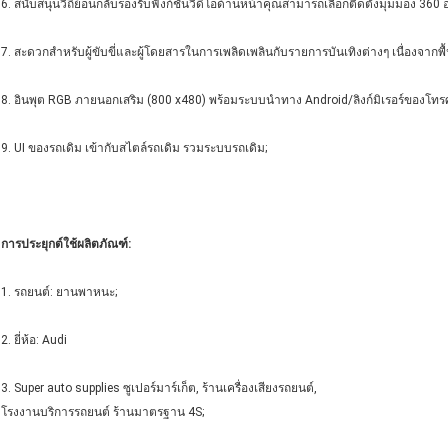
6. สนับสนุนวิถีย้อนกลับรองรับฟังก์ชั่นวิดีโอด้านหน้าคุณสามารถเลือกติดตั้งมุมมอง 
7. สะดวกสำหรับผู้ขับขี่และผู้โดยสารในการเพลิดเพลินกับรายการบันเทิงต่างๆ เนื่องจากพ
8. อินพุต RGB ภายนอกเสริม (800 x480) พร้อมระบบนำทาง Android/ลิงก์มิเรอร์ของโทรศั
9. UI ของรถเดิม เข้ากับสไตล์รถเดิม รวมระบบรถเดิม;
การประยุกต์ใช้ผลิตภัณฑ์:
1. รถยนต์: ยานพาหนะ;
2. ยี่ห้อ: Audi
3. Super auto supplies ซูเปอร์มาร์เก็ต, ร้านเครื่องเสียงรถยนต์,
โรงงานบริการรถยนต์ ร้านมาตรฐาน 4S;