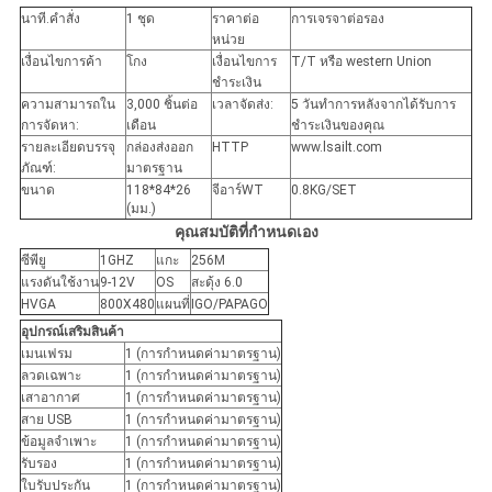
นาที.คำสั่ง
1 ชุด
ราคาต่อ
การเจรจาต่อรอง
หน่วย
เงื่อนไขการค้า
โกง
เงื่อนไขการ
T/T หรือ western Union
ชำระเงิน
ความสามารถใน
3,000 ชิ้นต่อ
เวลาจัดส่ง:
5 วันทำการหลังจากได้รับการ
การจัดหา:
เดือน
ชำระเงินของคุณ
รายละเอียดบรรจุ
กล่องส่งออก
HTTP
www.lsailt.com
ภัณฑ์:
มาตรฐาน
ขนาด
118*84*26
จีอาร์WT
0.8KG/SET
(มม.)
คุณสมบัติที่กำหนดเอง
ซีพียู
1GHZ
แกะ
256M
แรงดันใช้งาน
9-12V
OS
สะดุ้ง 6.0
HVGA
800X480
แผนที่
IGO/PAPAGO
อุปกรณ์เสริมสินค้า
เมนเฟรม
1 (การกำหนดค่ามาตรฐาน)
ลวดเฉพาะ
1 (การกำหนดค่ามาตรฐาน)
เสาอากาศ
1 (การกำหนดค่ามาตรฐาน)
สาย USB
1 (การกำหนดค่ามาตรฐาน)
ข้อมูลจำเพาะ
1 (การกำหนดค่ามาตรฐาน)
รับรอง
1 (การกำหนดค่ามาตรฐาน)
ใบรับประกัน
1 (การกำหนดค่ามาตรฐาน)