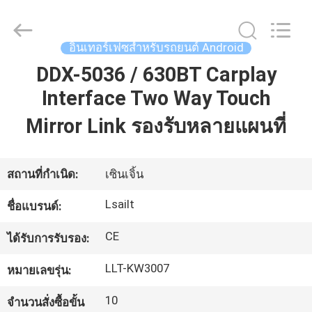
2026
Shenzhen
Xinsongxia
Automobile
Electron
อินเทอร์เฟซสำหรับรถยนต์ Android
Co.,Ltd.
All
Rights
DDX-5036 / 630BT Carplay
บ้าน
Reserved.
Interface Two Way Touch
Mirror Link รองรับหลายแผนที่
สินค้า
สถานที่กำเนิด:
เซินเจิ้น
วิดีโอ
Lsailt
ชื่อแบรนด์:
เกี่ยว
CE
ได้รับการรับรอง:
กับ
LLT-KW3007
หมายเลขรุ่น:
เรา
10
จำนวนสั่งซื้อขั้น