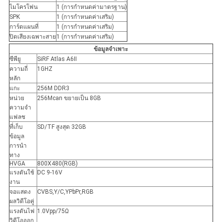
ไมโครโฟน
1 (การกำหนดค่ามาตรฐาน)
SPK
1 (การกำหนดค่าเสริม)
การ์ดแผนที่
1 (การกำหนดค่าเสริม)
ปิดเสียงเฉพาะสาย
1 (การกำหนดค่าเสริม)
ข้อมูลจำเพาะ
ซีพียู
SiRF Atlas A6Ⅱ
ความถี่
1GHZ
หลัก
แกะ
256M DDR3
หน่วย
256Mcan ขยายเป็น 8GB
ความจำ
แฟลช
ที่เก็บ
SD/TF สูงสุด 32GB
ข้อมูล
การนำ
ทาง
HVGA
800X480(RGB)
แรงดันใช้
DC 9-16V
งาน
จอแสดง
CVBS,Y/C,YPbPr,RGB
ผลวิดีโอคู่
แรงดันไฟ
1.0Vpp/75Ω
วิดีโอออก