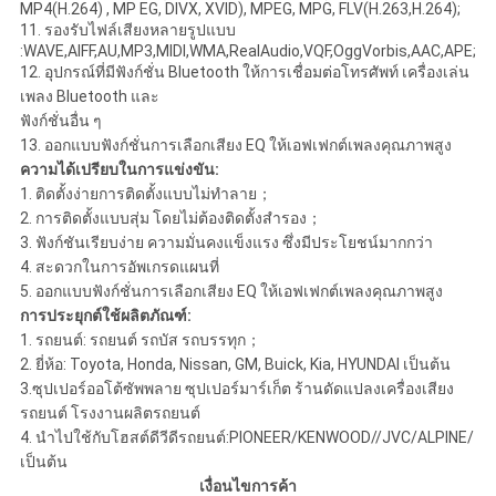
MP4(H.264) , MP EG, DIVX, XVID), MPEG, MPG, FLV(H.263,H.264);
11. รองรับไฟล์เสียงหลายรูปแบบ
:WAVE,AIFF,AU,MP3,MIDI,WMA,RealAudio,VQF,OggVorbis,AAC,APE;
12. อุปกรณ์ที่มีฟังก์ชั่น Bluetooth ให้การเชื่อมต่อโทรศัพท์ เครื่องเล่น
เพลง Bluetooth และ
ฟังก์ชั่นอื่น ๆ
13. ออกแบบฟังก์ชั่นการเลือกเสียง EQ ให้เอฟเฟกต์เพลงคุณภาพสูง
ความได้เปรียบในการแข่งขัน:
1. ติดตั้งง่ายการติดตั้งแบบไม่ทำลาย；
2. การติดตั้งแบบสุ่ม โดยไม่ต้องติดตั้งสำรอง；
3. ฟังก์ชันเรียบง่าย ความมั่นคงแข็งแรง ซึ่งมีประโยชน์มากกว่า
4. สะดวกในการอัพเกรดแผนที่
5. ออกแบบฟังก์ชั่นการเลือกเสียง EQ ให้เอฟเฟกต์เพลงคุณภาพสูง
การประยุกต์ใช้ผลิตภัณฑ์:
1. รถยนต์: รถยนต์ รถบัส รถบรรทุก；
2. ยี่ห้อ: Toyota, Honda, Nissan, GM, Buick, Kia, HYUNDAI เป็นต้น
3.ซุปเปอร์ออโต้ซัพพลาย ซุปเปอร์มาร์เก็ต ร้านดัดแปลงเครื่องเสียง
รถยนต์ โรงงานผลิตรถยนต์
4. นำไปใช้กับโฮสต์ดีวีดีรถยนต์:PIONEER/KENWOOD//JVC/ALPINE/
เป็นต้น
เงื่อนไขการค้า