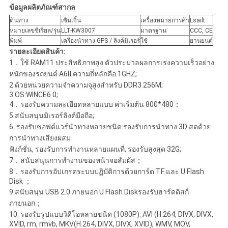
ข้อมูลผลิตภัณฑ์สากล
ต้นทาง
เซินเจิ้น
เครื่องหมายการค้า
Lsailt
หมายเลขซีเรียล/รุ่น
LLT-KW3007
มาตรฐาน
CCC, CE
พิมพ์
เครื่องนำทาง GPS / ลิงค์มิเรอร์
ใช้
ยานยนต์
รายละเอียดสินค้า:
1．ใช้ RAM11 ประสิทธิภาพสูง ตัวประมวลผลการเร่งความเร็วอย่าง
หนักของรถยนต์ A6Ⅱ ความถี่หลักคือ 1GHZ;
2.ด้วยหน่วยความจำความจุสูงสำหรับ DDR3 256M;
3.OS:WINCE6.0;
4．รองรับความละเอียดหลายแบบ ค่าเริ่มต้น 800*480；
5.สนับสนุนมิเรอร์ลิงค์มือถือ;
6. รองรับซอฟต์แวร์นำทางหลายชนิด รองรับการนำทาง 3D สดด้วย
การนำทางเสียงผสม
ฟังก์ชั่น, รองรับการทำงานหลายแผนที่, รองรับสูงสุด 32G;
7．สนับสนุนการทำงานของหน้าจอสัมผัส；
8．รองรับการอัปเกรดระบบปฏิบัติการด้วยการ์ด TF และ U Flash
Disk ；
9.สนับสนุน USB 2.0 ภายนอก U Flash Diskรองรับฮาร์ดดิสก์
ภายนอก；
10. รองรับรูปแบบวิดีโอหลายชนิด (1080P): AVI (H.264, DIVX, DIVX,
XVID, rm, rmvb, MKV(H.264, DIVX, DIVX, XVID), WMV, MOV,