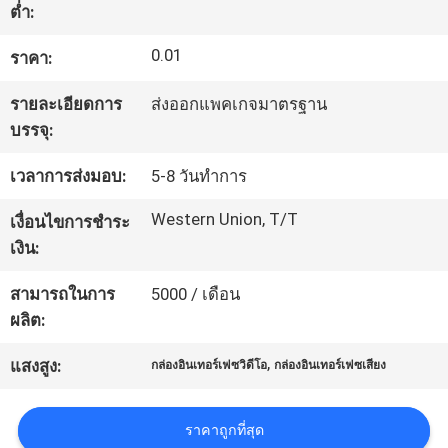
ต่ำ:
ทัวร์
0.01
ราคา:
โรงงาน
รายละเอียดการ
ส่งออกแพคเกจมาตรฐาน
บรรจุ:
ควบคุม
เวลาการส่งมอบ:
5-8 วันทำการ
Western Union, T/T
คุณภาพ
เงื่อนไขการชำระ
เงิน:
สามารถในการ
5000 / เดือน
ติดต่อ
ผลิต:
เรา
,
แสงสูง:
กล่องอินเทอร์เฟซวิดีโอ
กล่องอินเทอร์เฟซเสียง
ข่าว
ราคาถูกที่สุด