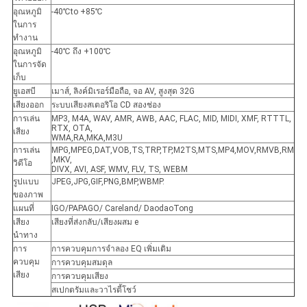
อุณหภูมิ
-40℃to +85℃
ในการ
ทำงาน
อุณหภูมิ
-40℃ ถึง +100℃
ในการจัด
เก็บ
ยูเอสบี
เมาส์, ลิงค์มิเรอร์มือถือ, จอ AV, สูงสุด 32G
เสียงออก
ระบบเสียงสเตอริโอ CD สองช่อง
การเล่น
MP3, M4A, WAV, AMR, AWB, AAC, FLAC, MID, MIDI, XMF, RTTTL,
RTX, OTA,
เสียง
WMA,RA,MKA,M3U
การเล่น
MPG,MPEG,DAT,VOB,TS,TRP,TP,M2TS,MTS,MP4,MOV,RMVB,RM
,MKV,
วิดีโอ
DIVX, AVI, ASF, WMV, FLV, TS, WEBM
รูปแบบ
JPEG,JPG,GIF,PNG,BMP,WBMP.
ของภาพ
แผนที่
IGO/PAPAGO/ Careland/ DaodaoTong
เสียง
เสียงที่ส่งกลับ/เสียงผสม e
นำทาง
การ
การควบคุมการจำลอง EQ เพิ่มเติม
ควบคุม
การควบคุมสมดุล
เสียง
การควบคุมเสียง
สเปกตรัมและวาไรตี้โชว์