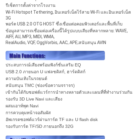
รีเซ็ตการตั้งค่าจากโรงงาน
Wi-Fi Hotspot Tethering, อินเทอร์เน็ตไร้สาย Wi-Fi และอินเทอร์เน็ต
3G
พอร์ต USB 2.0 OTG HOST ซึ่งเชื่อมต่อคอมพิวเตอร์และพื้นที่เก็บ
ข้อมูลสามารถเชื่อมต่อเครื่องนี้ได้รูปแบบเสียงที่หลากหลาย: WAVE,
AIFF, AU, MP3, MIDI, WMA,
RealAudio, VQF, OggVorbis, AAC, APE;สนับสนุน AVIN
ประสบการณ์เสียงพร้อมฟังก์ชั่นเสริม EQ
USB 2.0 ภายนอก U แฟลชดิสก์, ฮาร์ดดิสก์
ความบันเทิงในรถยนต์
สนับสนุน TMC (ช่องข้อความจราจร)
เข้ากันได้กับซอฟต์แวร์การนำทางหลายตัวและแผนที่ที่ทำงานร่วมกัน
รองรับ 3D Live Navi และเสียง
ผสมเอาท์พุต Navi
การควบคุมหน้าจอสัมผัส
อัพเกรดซอฟต์แวร์ผ่านการ์ด TF และ U flash disk
รองรับการ์ด TF/SD ภายนอกถึง 32G