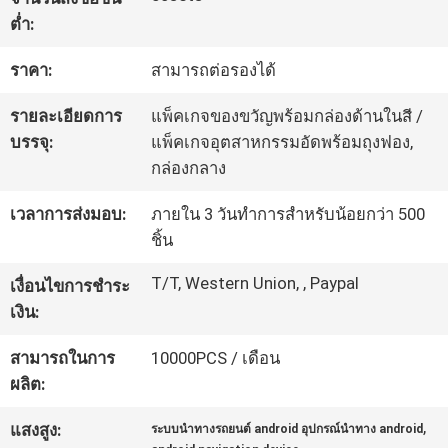
ต่ำ:
ทัวร์
ราคา:
สามารถต่อรองได้
โรงงาน
รายละเอียดการ
แพ็คเกจของขวัญพร้อมกล่องด้านในสี /
บรรจุ:
แพ็คเกจอุตสาหกรรมอัดพร้อมถุงฟอง,
กล่องกลาง
ควบคุม
เวลาการส่งมอบ:
ภายใน 3 วันทำการสำหรับน้อยกว่า 500
คุณภาพ
ชิ้น
T/T, Western Union, , Paypal
เงื่อนไขการชำระ
ติดต่อ
เงิน:
เรา
สามารถในการ
10000PCS / เดือน
ผลิต:
ข่าว
,
แสงสูง:
ระบบนำทางรถยนต์ android อุปกรณ์นำทาง android