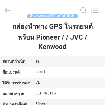
2026
Shenzhen
Xinsongxia
Automobile
Electron
อินเทอร์เฟซวิดีโอมัลติมีเดีย
Co.,Ltd.
All
Rights
กล่องนำทาง GPS ในรถยนต์
บ้าน
Reserved.
พร้อม Pioneer / / JVC /
สินค้า
Kenwood
วิดีโอ
สถานที่กำเนิด:
จีน
Lsailt
ชื่อแบรนด์:
เกี่ยว
CE
ได้รับการรับรอง:
กับ
LLT-PR3115
หมายเลขรุ่น:
เรา
50sets
จำนวนสั่งซื้อขั้น