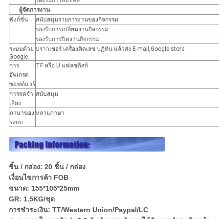
รองรับการลบไฟล์
ผู้จัดการงาน
ฟังก์ชั่น
สนับสนุนรายการงานของกิจกรรม
รองรับการเปลี่ยนงานกิจกรรม
รองรับการปิดงานกิจกรรม
ระบบด้วย
บราวเซอร์ เครื่องคิดเลข ปฏิทิน แล้วส่ง E-mail,Google store
Google
การ
TF หรือ U แฟลชดิสก์
อัพเกรด
ซอฟต์แวร์
การจดจำ
สนับสนุน
เสียง
ภาษาของ
หลายภาษา
ระบบ
ชิ้น / กล่อง: 20 ชิ้น / กล่อง
เงื่อนไขการค้า FOB
ขนาด: 155*105*25mm
GR: 1.5KG/ชุด
การชำระเงิน: TT/Western Union/Paypal/LC