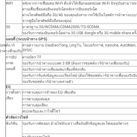
WIFI
หลังจากการเชื่อมต่อ Wi-Fi ดีแล้วให้เลือกฮอตสปอต Wi-Fi ปัจจุบันสามารถเช
ผ่านเพื่อเชื่อมต่ออินเทอร์เน็ตหลังจากอินเทอร์เน็ต
ผ่านโทรศัพท์มือถือ 3G/4G ของคุณยังสามารถใช้เป็นโฮสต์การนำทางแบบร้อน
จากคู่มือโทรศัพท์มือถือของคุณ)
3G
มาตรฐาน 3G/WCDMA/CDMA2000/TD-SCDMA
รองรับการท่องอินเทอร์เน็ตผ่าน 3G USB dongle หรือ 3G mobile share ครั้
แผนที่
(ระบบนำทาง GPS)
ซอฟต์แวร์
สายความงาม DaoDaoTong, LingTu, ไฮเปอร์กราฟ, navione, AutoNavi, b
SYGIC
นำทางที่รองรับ
การอัป
ผ่านบัตร TF
เกรด
รองรับการนำทางแบบสด 3 มิติ (ต้องการซอฟต์แวร์นำทางเพื่อรองรับ)
แผนที่
รองรับการนำทางเสียงผสม/เสียงที่ส่งกลับ
รองรับการรับส่งข้อมูลแบบเรียลไทม์ (ต้องใช้ซอฟต์แวร์นำทางเพื่อรองรับอิน
รองรับซอฟต์แวร์นำทางหลายตัว
EQ
การตั้งค่า
การควบคุมการจำลอง EQ เพิ่มเติม
เสียง
การควบคุมสมดุล
การควบคุมเสียง
สเปกตรัมและวาไรตี้โชว์
ตัวจัดการไฟล์
ฟังก์ชั่น
รองรับการคัดลอก ย้ายไฟล์ระหว่างสื่อบันทึกข้อมูลและโฟลเดอร์ต่างๆ