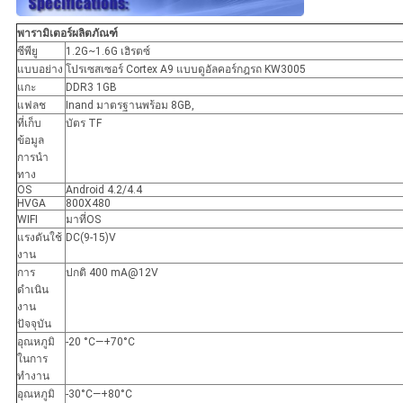
พารามิเตอร์ผลิตภัณฑ์
ซีพียู
1.2G~1.6G เฮิรตซ์
แบบอย่าง
โปรเซสเซอร์ Cortex A9 แบบดูอัลคอร์กฎรถ KW3005
แกะ
DDR3 1GB
แฟลช
Inand มาตรฐานพร้อม 8GB,
ที่เก็บ
บัตร TF
ข้อมูล
การนำ
ทาง
OS
Android 4.2/4.4
HVGA
800X480
WIFI
มาที่OS
แรงดันใช้
DC(9-15)V
งาน
การ
ปกติ 400 mA@12V
ดำเนิน
งาน
ปัจจุบัน
อุณหภูมิ
-20 °C—+70°C
ในการ
ทำงาน
อุณหภูมิ
-30°C—+80°C