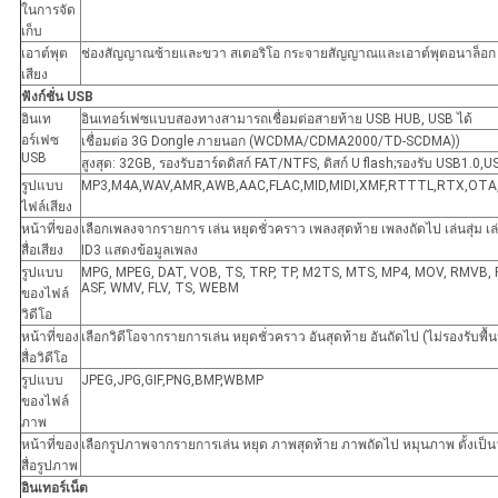
ในการจัด
เก็บ
เอาต์พุต
ช่องสัญญาณซ้ายและขวา สเตอริโอ กระจายสัญญาณและเอาต์พุตอนาล็อก
เสียง
ฟังก์ชั่น USB
อินเท
อินเทอร์เฟซแบบสองทางสามารถเชื่อมต่อสายท้าย USB HUB, USB ได้
อร์เฟซ
เชื่อมต่อ 3G Dongle ภายนอก (WCDMA/CDMA2000/TD-SCDMA))
USB
สูงสุด: 32GB, รองรับฮาร์ดดิสก์ FAT/NTFS, ดิสก์ U flash;รองรับ USB1.0,
รูปแบบ
MP3,M4A,WAV,AMR,AWB,AAC,FLAC,MID,MIDI,XMF,RTTTL,RTX,OT
ไฟล์เสียง
หน้าที่ของ
เลือกเพลงจากรายการ เล่น หยุดชั่วคราว เพลงสุดท้าย เพลงถัดไป เล่นสุ่ม เล
สื่อเสียง
ID3 แสดงข้อมูลเพลง
รูปแบบ
MPG, MPEG, DAT, VOB, TS, TRP, TP, M2TS, MTS, MP4, MOV, RMVB, R
ASF, WMV, FLV, TS, WEBM
ของไฟล์
วิดีโอ
หน้าที่ของ
เลือกวิดีโอจากรายการเล่น หยุดชั่วคราว อันสุดท้าย อันถัดไป (ไม่รองรับพื้น
สื่อวิดีโอ
รูปแบบ
JPEG,JPG,GIF,PNG,BMP,WBMP
ของไฟล์
ภาพ
หน้าที่ของ
เลือกรูปภาพจากรายการเล่น หยุด ภาพสุดท้าย ภาพถัดไป หมุนภาพ ตั้งเป็น
สื่อรูปภาพ
อินเทอร์เน็ต