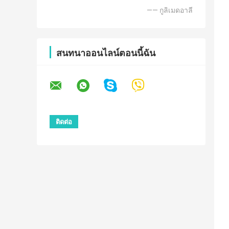
—— กูลิเมดอาลี
สนทนาออนไลน์ตอนนี้ฉัน