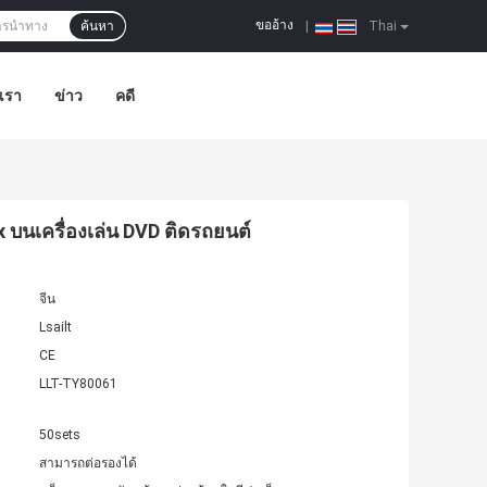
ขออ้าง
ค้นหา
|
Thai
อเรา
ข่าว
คดี
 บนเครื่องเล่น DVD ติดรถยนต์
จีน
Lsailt
CE
LLT-TY80061
50sets
สามารถต่อรองได้