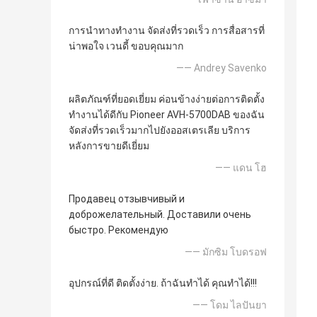
การนำทางทำงาน จัดส่งที่รวดเร็ว การสื่อสารที่
น่าพอใจ เวนดี้ ขอบคุณมาก
—— Andrey Savenko
ผลิตภัณฑ์ที่ยอดเยี่ยม ค่อนข้างง่ายต่อการติดตั้ง
ทำงานได้ดีกับ Pioneer AVH-5700DAB ของฉัน
จัดส่งที่รวดเร็วมากไปยังออสเตรเลีย บริการ
หลังการขายดีเยี่ยม
—— แดน โฮ
Продавец отзывчивый и
доброжелательный. Доставили очень
быстро. Рекомендую
—— มักซิม โบดรอฟ
อุปกรณ์ที่ดี ติดตั้งง่าย. ถ้าฉันทำได้ คุณทำได้!!!
—— โดม ไลปันยา