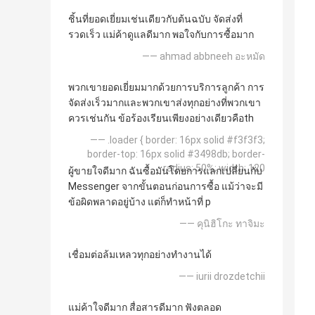
ชิ้นที่ยอดเยี่ยมเช่นเดียวกับต้นฉบับ จัดส่งที่
รวดเร็ว แม่ค้าดูแลดีมาก พอใจกับการซื้อมาก
—— ahmad abbneeh อะหมัด
พวกเขายอดเยี่ยมมากด้วยการบริการลูกค้า การ
จัดส่งเร็วมากและพวกเขาส่งทุกอย่างที่พวกเขา
ควรเช่นกัน ข้อร้องเรียนเพียงอย่างเดียวคือth
—— .loader { border: 16px solid #f3f3f3;
border-top: 16px solid #3498db; border-
radius: 50%; width: 120
ผู้ขายใจดีมาก ฉันซื้อมันโดยการแลกเปลี่ยนกับ
Messenger จากขั้นตอนก่อนการซื้อ แม้ว่าจะมี
ข้อผิดพลาดอยู่บ้าง แต่ก็ทำหน้าที่ p
—— คุนิฮิโกะ ทาจิมะ
เชื่อมต่อล้มเหลวทุกอย่างทำงานได้
—— iurii drozdetchii
แม่ค้าใจดีมาก สื่อสารดีมาก ฟังตลอด