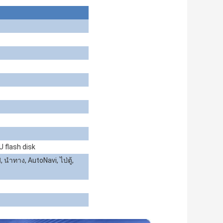
U flash disk
นำทาง, AutoNavi, ไป่ตู้,