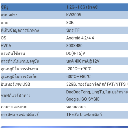
ซีพียู
1.2G~1.6G เฮิรตซ์
แบบอย่าง
KW3005
แกะ
8GB
ที่เก็บข้อมูลการนำทาง
บัตร TF
OS
Android 4.2/4.4
HVGA
800X480
แรงดันใช้งาน
DC(9-15)V
การดำเนินงานปัจจุบัน
ปกติ 400 mA@12V
อุณหภูมิในการทำงาน
-20 °C—+70°C
อุณหภูมิในการจัดเก็บ
-30°C—+80°C
อินเทอร์เฟซ USB
32GB, รองรับฮาร์ดดิสก์ FAT/NTFS, 
DaoDaoTong, LingTu, ไฮเปอร์กราฟ, 
ซอฟต์แวร์นำทาง
Google, IGO, SYGIC
ภาษาของระบบ
หลายภาษา
การอัพเกรดซอฟต์แวร์
TF หรือ U แฟลชดิสก์