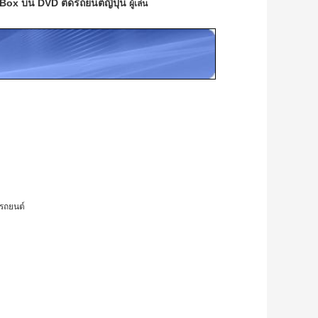
Box บน DVD ติดรถยนต์ญี่ปุ่น
ผู้เล่น
ตรถยนต์