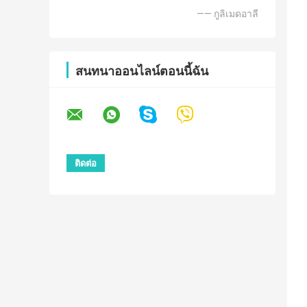
—— กูลิเมดอาลี
สนทนาออนไลน์ตอนนี้ฉัน