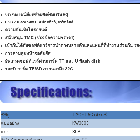
ประสบการณ์เสียงพร้อมฟังก์ชั่นเสริม EQ
USB 2.0 ภายนอก U แฟลชดิสก์, ฮาร์ดดิสก์
ความบันเทิงในรถยนต์
สนับสนุน TMC (ช่องข้อความจราจร)
เข้ากันได้กับซอฟต์แวร์การนำทางหลายตัวและแผนที่ที่ทำงานร่วมกัน รอ
การควบคุมหน้าจอสัมผัส
อัพเกรดซอฟต์แวร์ผ่านการ์ด TF และ U flash disk
รองรับการ์ด TF/SD ภายนอกถึง 32G
ซีพียู
1.2G~1.6G เฮิรตซ์
แบบอย่าง
KW3005
แกะ
8GB