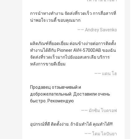
การนำทางทำงาน จัดส่งที่รวดเร็ว การสื่อสารที่
น่าพอใจ เวนดี้ ขอบคุณมาก
—— Andrey Savenko
ผลิตภัณฑ์ที่ยอดเยี่ยม ค่อนข้างง่ายต่อการติดตั้ง
ทำงานได้ดีกับ Pioneer AVH-5700DAB ของฉัน
จัดส่งที่รวดเร็วมากไปยังออสเตรเลีย บริการ
หลังการขายดีเยี่ยม
—— แดน โฮ
Продавец отзывчивый и
доброжелательный. Доставили очень
быстро. Рекомендую
—— มักซิม โบดรอฟ
อุปกรณ์ที่ดี ติดตั้งง่าย. ถ้าฉันทำได้ คุณทำได้!!!
—— โดม ไลปันยา