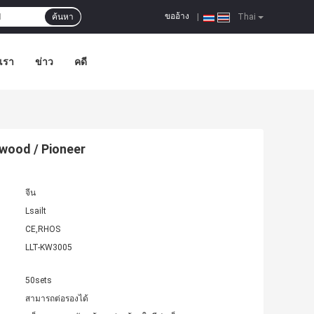
ขออ้าง
ค้นหา
|
Thai
อเรา
ข่าว
คดี
wood / Pioneer
จีน
Lsailt
CE,RHOS
LLT-KW3005
50sets
สามารถต่อรองได้