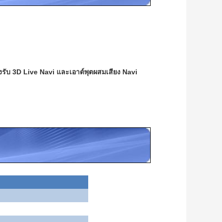
งรับ 3D Live Navi และเอาต์พุตผสมเสียง Navi