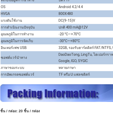
ที่เก็บข้อมูลการนำทาง
บัตร TF
OS
Android 4.2/4.4
HVGA
800X480
แรงดันใช้งาน
DC(9-15)V
การดำเนินงานปัจจุบัน
ปกติ 400 mA@12V
อุณหภูมิในการทำงาน
-20 °C—+70°C
อุณหภูมิในการจัดเก็บ
-30°C—+80°C
อินเทอร์เฟซ USB
32GB, รองรับฮาร์ดดิสก์ FAT/NTFS, 
DaoDaoTong, LingTu, ไฮเปอร์กราฟ, 
ซอฟต์แวร์นำทาง
Google, IGO, SYGIC
ภาษาของระบบ
หลายภาษา
การอัพเกรดซอฟต์แวร์
TF หรือ U แฟลชดิสก์
ชิ้น / กล่อง: 20 ชิ้น / กล่อง