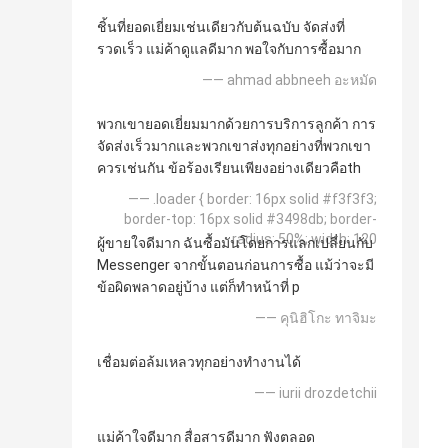
ชิ้นที่ยอดเยี่ยมเช่นเดียวกับต้นฉบับ จัดส่งที่
รวดเร็ว แม่ค้าดูแลดีมาก พอใจกับการซื้อมาก
—— ahmad abbneeh อะหมัด
พวกเขายอดเยี่ยมมากด้วยการบริการลูกค้า การ
จัดส่งเร็วมากและพวกเขาส่งทุกอย่างที่พวกเขา
ควรเช่นกัน ข้อร้องเรียนเพียงอย่างเดียวคือth
—— .loader { border: 16px solid #f3f3f3;
border-top: 16px solid #3498db; border-
radius: 50%; width: 120
ผู้ขายใจดีมาก ฉันซื้อมันโดยการแลกเปลี่ยนกับ
Messenger จากขั้นตอนก่อนการซื้อ แม้ว่าจะมี
ข้อผิดพลาดอยู่บ้าง แต่ก็ทำหน้าที่ p
—— คุนิฮิโกะ ทาจิมะ
เชื่อมต่อล้มเหลวทุกอย่างทำงานได้
—— iurii drozdetchii
แม่ค้าใจดีมาก สื่อสารดีมาก ฟังตลอด