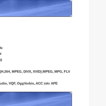
Hz
ร
น)
KV (H.264, MPEG, DIVX, XVID);MPEG, MPG, FLV
Audio, VQF, OggVorbis, ACC และ APE