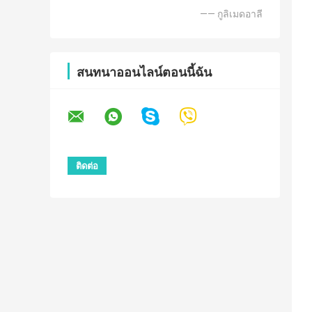
—— กูลิเมดอาลี
สนทนาออนไลน์ตอนนี้ฉัน