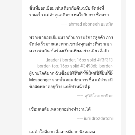
ชิ้นที่ยอดเยี่ยมเช่นเดียวกับต้นฉบับ จัดส่งที่
รวดเร็ว แม่ค้าดูแลดีมาก พอใจกับการซื้อมาก
—— ahmad abbneeh อะหมัด
พวกเขายอดเยี่ยมมากด้วยการบริการลูกค้า การ
จัดส่งเร็วมากและพวกเขาส่งทุกอย่างที่พวกเขา
ควรเช่นกัน ข้อร้องเรียนเพียงอย่างเดียวคือth
—— .loader { border: 16px solid #f3f3f3;
border-top: 16px solid #3498db; border-
radius: 50%; width: 120
ผู้ขายใจดีมาก ฉันซื้อมันโดยการแลกเปลี่ยนกับ
Messenger จากขั้นตอนก่อนการซื้อ แม้ว่าจะมี
ข้อผิดพลาดอยู่บ้าง แต่ก็ทำหน้าที่ p
—— คุนิฮิโกะ ทาจิมะ
เชื่อมต่อล้มเหลวทุกอย่างทำงานได้
—— iurii drozdetchii
แม่ค้าใจดีมาก สื่อสารดีมาก ฟังตลอด