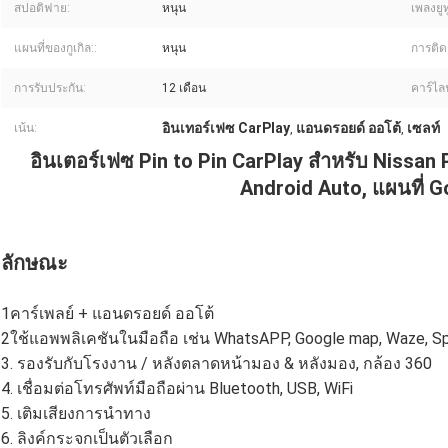
สปอติฟาย:
หนุน
เพลงยูท
แผนที่ของกูเกิล::
หนุน
การติดต
การรับประกัน:
12 เดือน
คาร์ไลฟ
อินเทอร์เฟซ CarPlay
แอนดรอยด์ ออโต้
เซลท์
เน้น:
,
,
อินเตอร์เฟซ Pin to Pin CarPlay สําหรับ Nissan
Android Auto, แผนที่ 
ลักษณะ
1คาร์เพลย์ + แอนดรอยด์ ออโต้
2ใช้แอพพลิเคชันในมือถือ เช่น WhatsAPP, Google map, Waze, Spo
3. รองรับกับโรงงาน / หลังตลาดหน้ามอง & หลังมอง, กล้อง 360
4. เชื่อมต่อโทรศัพท์มือถือผ่าน Bluetooth, USB, WiFi
5. เติมเสียงการนําทาง
6. ลิงค์กระจกเป็นตัวเลือก