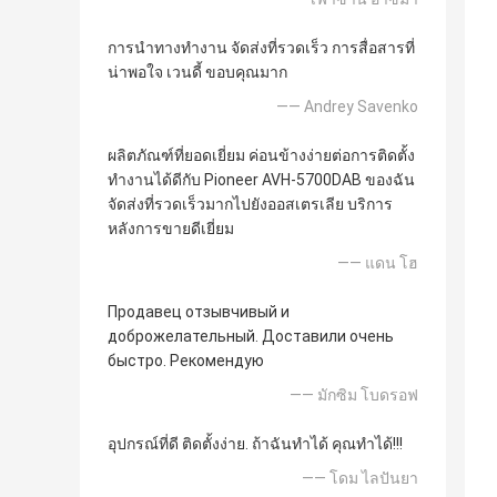
การนำทางทำงาน จัดส่งที่รวดเร็ว การสื่อสารที่
น่าพอใจ เวนดี้ ขอบคุณมาก
—— Andrey Savenko
ผลิตภัณฑ์ที่ยอดเยี่ยม ค่อนข้างง่ายต่อการติดตั้ง
ทำงานได้ดีกับ Pioneer AVH-5700DAB ของฉัน
จัดส่งที่รวดเร็วมากไปยังออสเตรเลีย บริการ
หลังการขายดีเยี่ยม
—— แดน โฮ
Продавец отзывчивый и
доброжелательный. Доставили очень
быстро. Рекомендую
—— มักซิม โบดรอฟ
อุปกรณ์ที่ดี ติดตั้งง่าย. ถ้าฉันทำได้ คุณทำได้!!!
—— โดม ไลปันยา