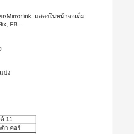
r/Mirrorlink, แสดงในหน้าจอเต็ม
ix, FB...
ง
แบ่ง
์ 11
้า คอร์