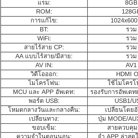
แรม:
8GB
ROM:
128G
การแก้ไข:
1024x600 
BT:
รวม
WiFi:
รวม
สายไร้สาย CP:
รวม
AA แบบไร้สาย/มีสาย:
รวม
AV IN:
AV1
วิดีโอออก:
HDMI 
ไมโครโฟน:
ใช้ไมโครโ
MCU และ APP อัพเดท:
รองรับการอัพเดทผ
พอร์ต USB:
USB1/U
โหมดกลางวันและกลางคืน:
เปลี่ยนโดยอ
เปลี่ยนทาง:
ปุ่ม MODE/AUX
ขอบเข็ม:
สายควบคุม 
ความจําในตอนนอน:
จํา APP ล่าสุด