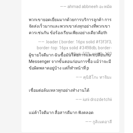
—— ahmad abbneeh อะหมัด
พวกเขายอดเยี่ยมมากด้วยการบริการลูกค้า การ
จัดส่งเร็วมากและพวกเขาส่งทุกอย่างที่พวกเขา
ควรเช่นกัน ข้อร้องเรียนเพียงอย่างเดียวคือth
—— .loader { border: 16px solid #f3f3f3;
border-top: 16px solid #3498db; border-
radius: 50%; width: 120
ผู้ขายใจดีมาก ฉันซื้อมันโดยการแลกเปลี่ยนกับ
Messenger จากขั้นตอนก่อนการซื้อ แม้ว่าจะมี
ข้อผิดพลาดอยู่บ้าง แต่ก็ทำหน้าที่ p
—— คุนิฮิโกะ ทาจิมะ
เชื่อมต่อล้มเหลวทุกอย่างทำงานได้
—— iurii drozdetchii
แม่ค้าใจดีมาก สื่อสารดีมาก ฟังตลอด
—— กูลิเมดอาลี