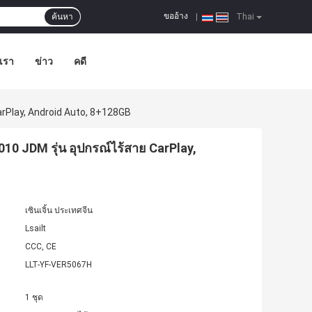
ขออ้าง
ค้นหา
|
Thai
อเรา
ข่าว
คดี
arPlay, Android Auto, 8+128GB
010 JDM รุ่น อุปกรณ์ไร้สาย CarPlay,
เซินเจิ้น ประเทศจีน
Lsailt
CCC, CE
LLT-YF-VER5067H
1 ชุด