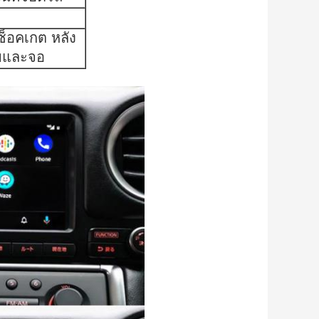
ซ็อคเกต หลัง
ยและจอ