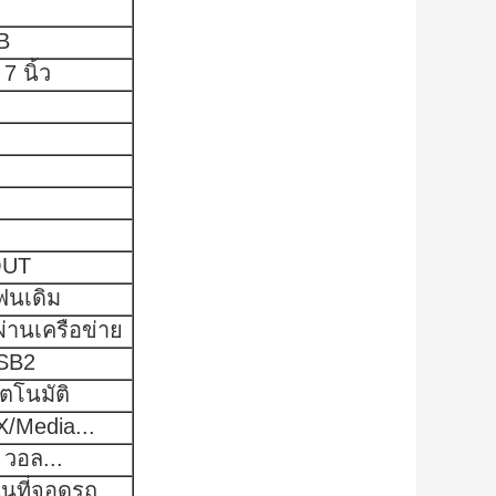
B
7 นิ้ว
OUT
ฟนเดิม
่านเครือข่าย
SB2
ัตโนมัติ
/Media...
วอล...
ในที่จอดรถ