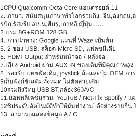
1CPU Qualcomm Octa Core แอนดรอยด์ 11
2. ภาษา: สนับสนุนภาษาทั่วโลกรวมถึง: จีน,อังกฤษ,
รบิก,รัสเซีย,สเปน,ฮีบรู,เกาหลี,ญี่ปุ่น.......
3.
แรม 8G+ROM 128 GB
4. การนําทาง: Google แผนที่,Waze เป็นต้น
5. 2 ช่อง USB, สล็อต Micro SD, แฟลชมีเดีย
6. HDMI Output สําหรับหน้าจอ / หลังจอ
7.เสียง Android ผ่าน AUX IN ของเดิมที่มีคุณภาพสูง
8. รองรับ แทชพัดเดิม, joystick,ล้อและปุ่ม OEM ก
9เก็บฟังก์ชันเดิมทั้งหมด ไม่ตัดสายเดิม
10รวมถึงวิทยุ,USB,BT,กล้อง360A/C
11.แอพพลิเคชั่นรวม: YouTuB / Net-Flx Spotify / แผ
12ชิประดับอัตโนมัติทําให้มันทํางานได้อย่างราบรื่น 
13. สามารถแสดงข้อมูล A / C