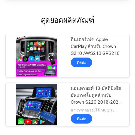
สุดยอดผลิตภัณฑ์
อินเตอร์เฟซ Apple
CarPlay สําหรับ Crown
S210 AWS210 GRS210
GWS214 GWS215
ติดต่อ
Majesta Athlete Royal
Saloon รวมระบบ Android
Auto, กล้องหลัง, อากาศ
AC
แอนดรอยด์ 13 มัลติมีเดีย
อัพเกรดโมดูลสําหรับ
Crown S220 2018-2022
OEM Integration Wireless
สามารถต่อรองได้ MOQ:10
CarPlay, แอนดรอยด์ ออ
ติดต่อ
โต้, ยูทูบ, เน็ตฟลิกซ์,
Google Play