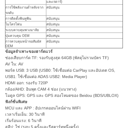
และเรดาร์)
การใช้พลังงานต่ำหลังจาก
สนับสนุน
รถดับ
การติดตั้งพินทูพิน
สนับสนุน
ไมโครโฟน
สนับสนุน
ระบบควบคุมพวงมาลัย
สนับสนุน
ปุ่มควบคุม OEM
สนับสนุน
การควบคุมหน้าจอสัมผัส
สนับสนุน
OEM
ข้อมูลจำเพาะของฮาร์ดแวร์
ช่องเสียบการ์ด TF: รองรับสูงสุด 64GB (พัสดุไม่รวมบัตร TF)
AV ใน: AV
พอร์ต USB: 3 USB (USB0: ใช้เชื่อมต่อ CarPlay และอัปเดต OS,
USB1: ใช้เชื่อมต่อ ADAS USB2: Media Player)
HDMI ออก: รองรับ 720P
กล้อง/AHD: อินพุต CAM 4 ช่อง (แนวทาง)
โมดูล GPS: GPS และ GPS สองโหมดของ Beidou (BDS/UBLOX)
ฟังก์ชั่นพิเศษ
MCU และ APP : อัปเกรดออนไลน์ผ่าน WIFI
เวลาเริ่มเย็น: 30 วินาที
เริ่มร้อนแรง: 6 วินาที
สลีป: ใช่ (รอบ 5 ครั้งและรีสตาร์ทหนึ่งครั้ง)