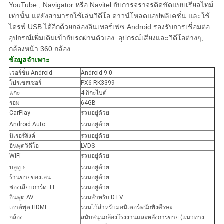
YouTube , Navigator หรือ Navitel กับการจราจรติดขัดแบบเรียลไทม์
เท่านั้น แต่ยังสามารถใช้เล่นวิดีโอ ดาวน์โหลดแอปพลิเคชั่น และใช้
ไดรฟ์ USB ได้อีกด้วยกล่องอินเทอร์เฟซ Android รองรับการเชื่อมต่อ
อุปกรณ์เพิ่มเติมเข้ากับรถผ่านตัวเอง: อุปกรณ์เสียงและวิดีโอต่างๆ,
กล้องหน้า 360 กล้อง
ข้อมูลจำเพาะ
เวอร์ชั่น Android
Android 9.0
โปรเซสเซอร์
PX6 RK3399
แกะ
4 กิกะไบต์
รอม
64GB
CarPlay
รวมอยู่ด้วย
Android Auto
รวมอยู่ด้วย
มิเรอร์ลิงค์
รวมอยู่ด้วย
อินพุตวิดีโอ
LVDS
WiFi
รวมอยู่ด้วย
บลูทู ธ
รวมอยู่ด้วย
ร้านขายของเล่น
รวมอยู่ด้วย
ช่องเสียบการ์ด TF
รวมอยู่ด้วย
อินพุต AV
รวมสำหรับ DTV
เอาต์พุต HDMI
รวมไว้สำหรับมอนิเตอร์พนักพิงศีรษะ
กล้อง
สนับสนุนกล้องโรงงานและหลังการขาย (แนวทาง