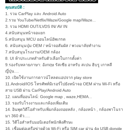
คุณสมบัติ :
1. รวม CarPlay และ Android Auto
2.รวม YouTube/Netflix/Waze/Google map/Waze...
3. รวม HDMI OUT/LVDS IN/ AV IN
4.สนับสนุนหน้าจอแยก
5.สนับสนุน MCU ออนไลน์อัพเกรด
6. สนับสนุนปุ่ม OEM / หน้าจอสัมผัส / พวงมาลัยทำงาน
7.สนับสนุนโรงงาน/OEM กล้อง
8. UI ห้าประเภทสำหรับตัวเลือกในการตั้งค่า
9.รองรับหลายภาษา: อังกฤษ รัสเซีย อาหรับ สเปน ฮิบรู เกาหลี
ญี่ปุ่น....
10. เปิดใช้งานการดาวน์โหลดแอปจาก play store
11.Android/IOS โทรศัพท์มิเรอร์ไปยังหน้าจอ OEM ผ่าน Wi-Fi หรือ
สาย USB ผ่าน CarPlay/Android Auto
12. แผนที่ออนไลน์: Google map , waze,HEMA...
13. รองรับโรงงานและกล้องเพิ่มเติม
14. อินพุตวิดีโอสำหรับเพิ่มกล้องถอยหลัง , กล้องหน้า , กล้องพาโนรา
มา 360 ตัว.....
15. วิดีโอสำหรับมอนิเตอร์พนักพิงศีรษะ
16. เชื่อมต่อเครือข่ายด้วย Wi-Fi หรือ SIM car ผ่าน 4g USB dongle