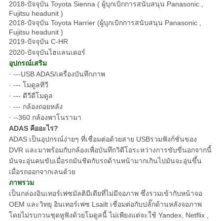
2018-ปัจจุบัน Toyota Sienna ( ผู้บุกเบิกการสนับสนุน Panasonic ,
Fujitsu headunit )
2018-ปัจจุบัน Toyota Harrier (ผู้บุกเบิกการสนับสนุน Panasonic ,
Fujitsu headunit )
2019-ปัจจุบัน C-HR
2020-ปัจจุบันไฮแลนเดอร์
อุปกรณ์เสริม
· ---USB ADAS/เครื่องบันทึกภาพ
· --- โมดูลทีวี
· --- ดีวีดีโมดูล
· --- กล้องถอยหลัง
· --360 กล้องพาโนรามา
ADAS คืออะไร?
ADAS เป็นอุปกรณ์ง่ายๆ ที่เชื่อมต่อด้วยสาย USBรวมฟังก์ชั่นของ
DVR และมาพร้อมกับกล้องเพื่อบันทึกวิดีโอระหว่างการขับขี่นอกจากนี้
มันจะอุ่นคนขับเมื่อรถมันชิดกับรถด้านหน้ามากเกินไปมันจะอุ่นขึ้น
เมื่อรถออกจากเลนด้วย
ภาพรวม
เป็นกล่องอินเทอร์เฟซมัลติมีเดียที่ไม่มีจอภาพ ซึ่งรวมเข้ากับหน้าจอ
OEM และวิทยุ อินเทอร์เฟซ Lsailt เชื่อมต่อกับปลั๊กด้านหลังจอภาพ
โดยไม่รบกวนชุดหูฟังด้วยโมดูลนี้ ไม่เพียงแต่จะใช้ Yandex, Netflix ,