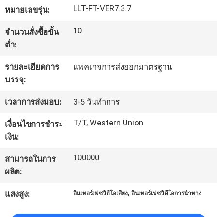
LLT-FT-VER7.3.7
หมายเลขรุ่น:
ทัวร์
10
จำนวนสั่งซื้อขั้น
ต่ำ:
โรงงาน
รายละเอียดการ
แพคเกจการส่งออกมาตรฐาน
บรรจุ:
ควบคุม
เวลาการส่งมอบ:
3-5 วันทำการ
คุณภาพ
T/T, Western Union
เงื่อนไขการชำระ
เงิน:
ติดต่อ
100000
สามารถในการ
เรา
ผลิต:
,
แสงสูง:
อินเทอร์เฟซวิดีโอเสียง
อินเทอร์เฟซวิดีโอการนำทาง
ข่าว