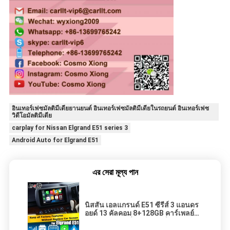
อินเทอร์เฟซมัลติมีเดียยานยนต์ อินเทอร์เฟซมัลติมีเดียในรถยนต์ อินเทอร์เฟซ
วิดีโอมัลติมีเดีย
carplay for Nissan Elgrand E51 series 3
Android Auto for Elgrand E51
এর সেরা মূল্য পান
นิสสัน เอลแกรนด์ E51 ซีรีส์ 3 แอนดร
อยด์ 13 คัลคอม 8+128GB คาร์เพลย์
แอนดรอยด์ ออโต้ วงจรวีดีโอ