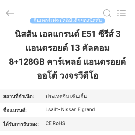
2026
Shenzhen
Xinsongxia
Automobile
Electron
อินเทอร์เฟซมัลติมีเดียของนิสสัน
Co.,Ltd.
All
Rights
นิสสัน เอลแกรนด์ E51 ซีรีส์ 3
บ้าน
Reserved.
แอนดรอยด์ 13 คัลคอม
สินค้า
8+128GB คาร์เพลย์ แอนดรอยด์
ออโต้ วงจรวีดีโอ
วิดีโอ
สถานที่กำเนิด:
ประเทศจีน เซินเจิ้น
เกี่ยว
Lsailt- Nissan Elgrand
ชื่อแบรนด์:
กับ
CE RoHS
ได้รับการรับรอง:
เรา