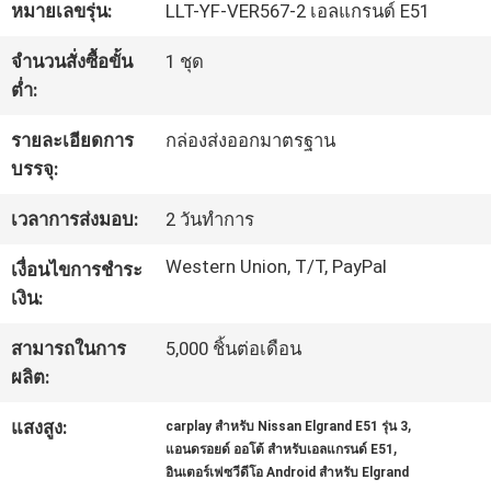
หมายเลขรุ่น:
LLT-YF-VER567-2 เอลแกรนด์ E51
ทัวร์
จำนวนสั่งซื้อขั้น
1 ชุด
ต่ำ:
โรงงาน
รายละเอียดการ
กล่องส่งออกมาตรฐาน
บรรจุ:
ควบคุม
เวลาการส่งมอบ:
2 วันทำการ
คุณภาพ
Western Union, T/T, PayPal
เงื่อนไขการชำระ
เงิน:
ติดต่อ
สามารถในการ
5,000 ชิ้นต่อเดือน
เรา
ผลิต:
,
แสงสูง:
carplay สําหรับ Nissan Elgrand E51 รุ่น 3
,
แอนดรอยด์ ออโต้ สําหรับเอลแกรนด์ E51
ข่าว
อินเตอร์เฟซวีดีโอ Android สําหรับ Elgrand