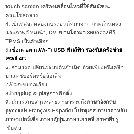
touch screen เครื่องเคลื่อนไหวที่ใช้สัมผัส
บน
คอนโซลกลาง
4. เป็นที่สอดคล้องกับรถยนต์ที่มาจาก ภาพด้านหลัง
และภาพด้านหน้า, DVR
ปานโรามา 360
กล่องทีวี
TPMS เป็นตัวเลือก
5.
เชื่อมต่อผ่าน
Wi-Fi USB ฟันสีฟ้า รองรับเครือข่าย
เซลล์ 4G
.
6. สามารถเปลี่ยนระบบต้นกําเนิด ด้วยเพียงหนึ่งคลิก
บนแทชบอร์ดหรือล้อเลิฟ
7เปิดระบบจอเสียง
8ง่ายๆ
plug & play
การติดตั้ง
9. มีการสนับสนุนหลายภาษารวมถึง
ภาษาอังกฤษ
русский Français Español โปรตุเกส ภาษาอาหรับ
ภาษาเปอร์เซีย ภาษาญี่ปุ่น ภาษาเกาหลี ภาษาฮีบรู
เป็นต้น