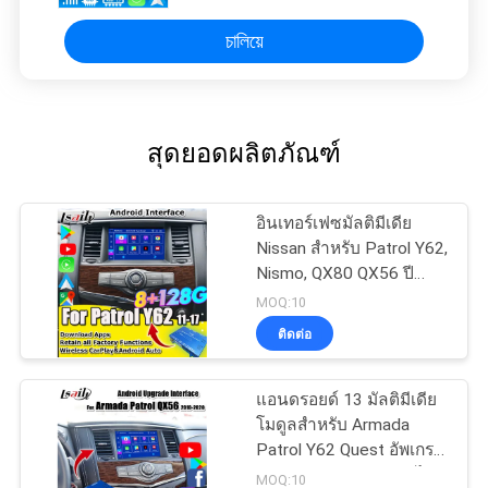
চালিয়ে
สุดยอดผลิตภัณฑ์
อินเทอร์เฟซมัลติมีเดีย
Nissan สำหรับ Patrol Y62,
Nismo, QX80 QX56 ปี
2013-2021 อัปเกรดหน้า
MOQ:10
จอ OEM พร้อม Wireless
ติดต่อ
CarPlay, Android Auto,
YouTube
แอนดรอยด์ 13 มัลติมีเดีย
โมดูลสําหรับ Armada
Patrol Y62 Quest อัพเกรด
จอ OEM ด้วย CarPlay ไร้
MOQ:10