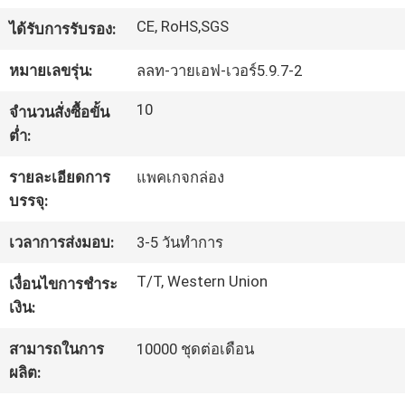
CE, RoHS,SGS
ได้รับการรับรอง:
ทัวร์
หมายเลขรุ่น:
ลลท-วายเอฟ-เวอร์5.9.7-2
โรงงาน
10
จำนวนสั่งซื้อขั้น
ต่ำ:
ควบคุม
รายละเอียดการ
แพคเกจกล่อง
คุณภาพ
บรรจุ:
เวลาการส่งมอบ:
3-5 วันทำการ
ติดต่อ
T/T, Western Union
เงื่อนไขการชำระ
เงิน:
เรา
สามารถในการ
10000 ชุดต่อเดือน
ผลิต:
ข่าว