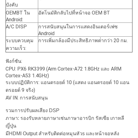
บังคับ
OEMBT ใน
อัตโนมัติกลับไปที่หน้าจอ OEM BT
Android:
A/C DISP
การสนับสนุนในการแสดงอินเตอร์เฟซ
Android
ระบบควบคุม
การเพิ่มกล้องมีประสิทธิภาพต่ํากว่า 20 กม.
ความเร็ว:
ฟังก์ชัน:
CPU: PX6 RK3399 (Arm Cortex-A72 1.8GHz และ ARM
Cortex-A53 1.4GHz)
ระบบปฏิบัติการ: แอนดรอยด์ 10 (แสดง แอนดรอยด์ 10 แอน
ดรอยด์ 9 จริง)
AV IN: การสนับสนุน
รวมการปรับผลเสียง DSP
ภาษา: รองรับหลายภาษา
เช่น
ภาษาอารบิก รัสเซีย เกาหลี
ญี่ปุ่น
มี
HDMI Output สําหรับ
ติดต่อ
หมุนหัว
s และ
หน้าจอหลัง