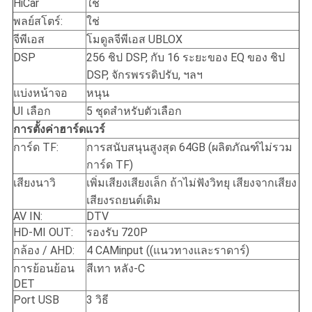
HiCar
ใช่
พลย์สโตร์:
ใช่
จีพีเอส
โมดูลจีพีเอส UBLOX
DSP
256 ชิป DSP, กับ 16 ระยะของ EQ ของ ชิป
DSP, จักรพรรดิปรับ, ฯลฯ
แบ่งหน้าจอ
หนุน
UI เลือก
5 ชุดสําหรับตัวเลือก
การตั้งค่าฮาร์ดแวร์
การ์ด TF:
การสนับสนุนสูงสุด 64GB (ผลิตภัณฑ์ไม่รวม
การ์ด TF)
เสียงนาวิ
เพิ่มเสียงเสียงเล็ก ถ้าไม่ฟังวิทยุ เสียงจากเสียง
เสียงรถยนต์เดิม
AV IN:
DTV
HD-MI OUT:
รองรับ 720P
กล้อง / AHD:
4 CAMinput ((แนวทางและราดาร์)
การย้อนย้อน
สีเทา หลัง-C
DET
Port USB
3 วิธี