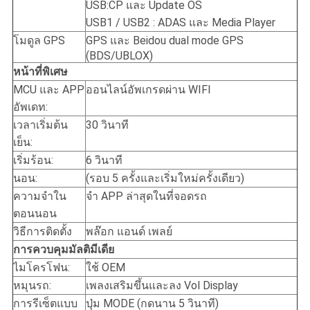
USB:CP และ Update OS
USB1 / USB2 : ADAS และ Media Player
โมดูล GPS
GPS และ Beidou dual mode GPS
(BDS/UBLOX)
หน้าที่พิเศษ
MCU และ APP
ออนไลน์อัพเกรดผ่าน WIFI
อัพเดท:
เวลาเริ่มต้น
30 วินาที
เย็น:
เริ่มร้อน:
6 วินาที
นอน:
(รอบ 5 ครั้งและเริ่มใหม่ครั้งเดียว)
ความจําใน
จํา APP ล่าสุดในที่จอดรถ
ตอนนอน
วิธีการติดตั้ง
พล๊อก แอนด์ เพลย์
การควบคุมมัลติมีเดีย
ไมโครโฟน:
ใช้ OEM
หมุนรถ:
เพลงเสริมขึ้นและลง Vol Display
การรีเซ็ตแบบ
ปุ่ม MODE (กดนาน 5 วินาที)