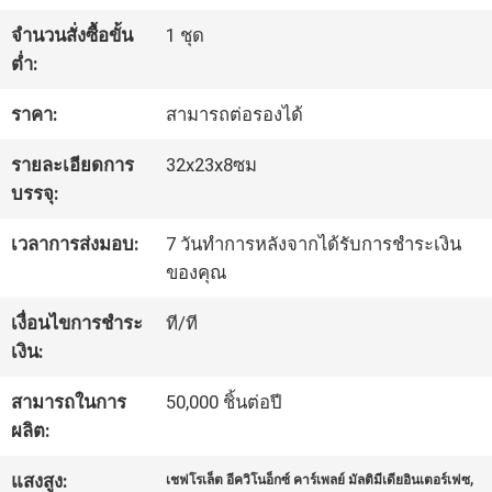
จำนวนสั่งซื้อขั้น
1 ชุด
ทัวร์
ต่ำ:
โรงงาน
ราคา:
สามารถต่อรองได้
รายละเอียดการ
32x23x8ซม
ควบคุม
บรรจุ:
คุณภาพ
เวลาการส่งมอบ:
7 วันทำการหลังจากได้รับการชำระเงิน
ของคุณ
เงื่อนไขการชำระ
ที/ที
ติดต่อ
เงิน:
เรา
สามารถในการ
50,000 ชิ้นต่อปี
ผลิต:
ข่าว
,
แสงสูง:
เชฟโรเล็ต อีควิโนอ็กซ์ คาร์เพลย์ มัลติมีเดียอินเตอร์เฟซ