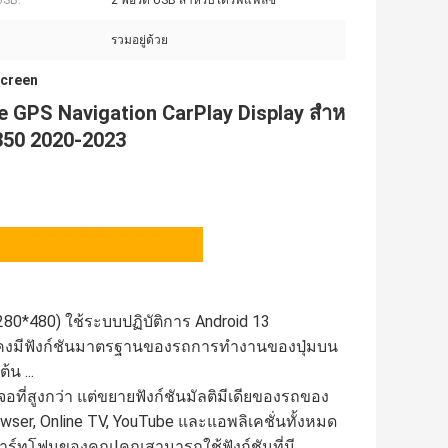
USB:
2 พอร์ต USB สำหรับไดรฟ์แฟลช
รวมอยู่ด้วย
 Screen
e GPS Navigation CarPlay Display สําห
S350 2020-2023
1280*480) ใช้ระบบปฏิบัติการ Android 13
ังคงมีฟังก์ชันมาตรฐานของรถการทํางานของปุ่มบน
น ...
อที่สูงกว่า แต่ขยายฟังก์ชันมัลติมีเดียของรถของ
wser, Online TV, YouTube และแอพลิเคชั่นทั้งหมด
าร์ทโฟนของคุณ!คุณสามารถใช้ฟังก์ชันที่มี