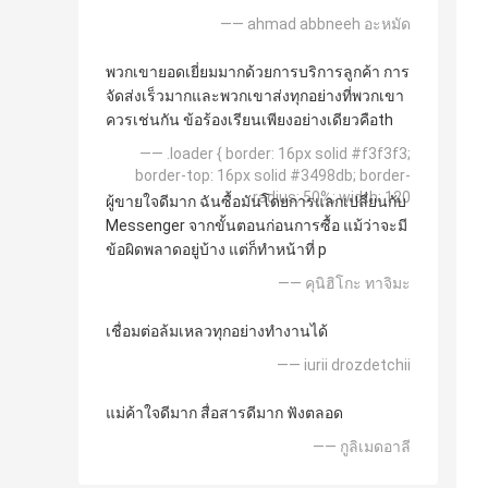
—— ahmad abbneeh อะหมัด
พวกเขายอดเยี่ยมมากด้วยการบริการลูกค้า การ
จัดส่งเร็วมากและพวกเขาส่งทุกอย่างที่พวกเขา
ควรเช่นกัน ข้อร้องเรียนเพียงอย่างเดียวคือth
—— .loader { border: 16px solid #f3f3f3;
border-top: 16px solid #3498db; border-
radius: 50%; width: 120
ผู้ขายใจดีมาก ฉันซื้อมันโดยการแลกเปลี่ยนกับ
Messenger จากขั้นตอนก่อนการซื้อ แม้ว่าจะมี
ข้อผิดพลาดอยู่บ้าง แต่ก็ทำหน้าที่ p
—— คุนิฮิโกะ ทาจิมะ
เชื่อมต่อล้มเหลวทุกอย่างทำงานได้
—— iurii drozdetchii
แม่ค้าใจดีมาก สื่อสารดีมาก ฟังตลอด
—— กูลิเมดอาลี