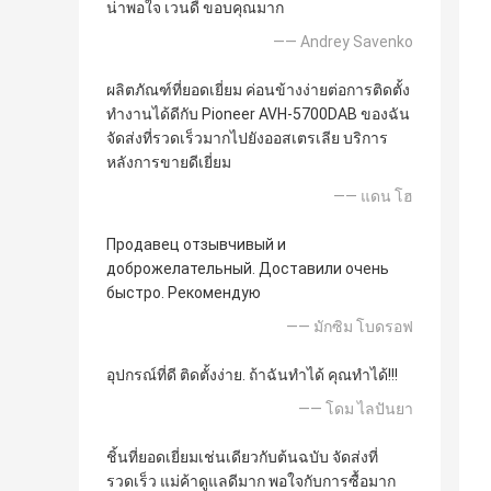
น่าพอใจ เวนดี้ ขอบคุณมาก
—— Andrey Savenko
ผลิตภัณฑ์ที่ยอดเยี่ยม ค่อนข้างง่ายต่อการติดตั้ง
ทำงานได้ดีกับ Pioneer AVH-5700DAB ของฉัน
จัดส่งที่รวดเร็วมากไปยังออสเตรเลีย บริการ
หลังการขายดีเยี่ยม
—— แดน โฮ
Продавец отзывчивый и
доброжелательный. Доставили очень
быстро. Рекомендую
—— มักซิม โบดรอฟ
อุปกรณ์ที่ดี ติดตั้งง่าย. ถ้าฉันทำได้ คุณทำได้!!!
—— โดม ไลปันยา
ชิ้นที่ยอดเยี่ยมเช่นเดียวกับต้นฉบับ จัดส่งที่
รวดเร็ว แม่ค้าดูแลดีมาก พอใจกับการซื้อมาก