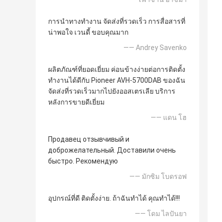
การนำทางทำงาน จัดส่งที่รวดเร็ว การสื่อสารที่
น่าพอใจ เวนดี้ ขอบคุณมาก
—— Andrey Savenko
ผลิตภัณฑ์ที่ยอดเยี่ยม ค่อนข้างง่ายต่อการติดตั้ง
ทำงานได้ดีกับ Pioneer AVH-5700DAB ของฉัน
จัดส่งที่รวดเร็วมากไปยังออสเตรเลีย บริการ
หลังการขายดีเยี่ยม
—— แดน โฮ
Продавец отзывчивый и
доброжелательный. Доставили очень
быстро. Рекомендую
—— มักซิม โบดรอฟ
อุปกรณ์ที่ดี ติดตั้งง่าย. ถ้าฉันทำได้ คุณทำได้!!!
—— โดม ไลปันยา