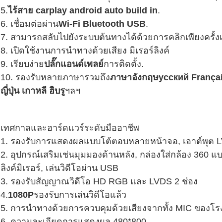
5.
ไร้สาย carplay android auto build in
.
6. เชื่อมต่อผ่าน
Wi-Fi Bluetooth USB
.
7. สามารถสลับไปยังระบบต้นทางได้ด้วยการคลิกเพียงครั้
8. เปิดใช้งานการนำทางด้วยเสียง มิเรอร์ลิงค์
9. เรียบง่าย
ปลั๊กแอนด์เพลย์
การติดตั้ง.
10. รองรับหลายภาษารวมถึง
ภาษาอังกฤษ
усский Françai
ญี่ปุ่น เกาหลี ฮิบรู
ฯลฯ
เทศกาลและฮาร์ดแวร์ระดับมืออาชีพ
1. รองรับการแสดงผลแบบโต้ตอบหลายหน้าจอ, เอาต์พุต 
2. อุปกรณ์เสริมเช่นมุมมองด้านหลัง, กล่องใส่กล้อง 360 แบบ
ลิงค์มิเรอร์, เล่นวิดีโอผ่าน USB
3. รองรับสัญญาณวิดีโอ HD RGB และ LVDS 2 ช่อง
4.
1080P
รองรับการเล่นวิดีโอแล้ว
5. การนำทางด้วยการควบคุมด้วยเสียงจากทั้ง MIC ของโ
6. ความละเอียดการแสดงผล 480*800.