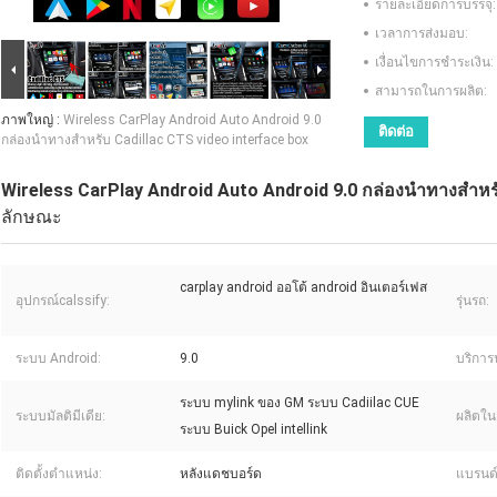
รายละเอียดการบรรจุ:
เวลาการส่งมอบ:
เงื่อนไขการชำระเงิน:
สามารถในการผลิต:
ภาพใหญ่ :
Wireless CarPlay Android Auto Android 9.0
ติดต่อ
กล่องนำทางสำหรับ Cadillac CTS video interface box
Wireless CarPlay Android Auto Android 9.0 กล่องนำทางสำหรั
ลักษณะ
carplay android ออโต้ android อินเตอร์เฟส
อุปกรณ์calssify:
รุ่นรถ:
ระบบ Android:
9.0
บริการ
ระบบ mylink ของ GM ระบบ Cadiilac CUE
ระบบมัลติมีเดีย:
ผลิตใน
ระบบ Buick Opel intellink
ติดตั้งตำแหน่ง:
หลังแดชบอร์ด
แบรนด์ผ