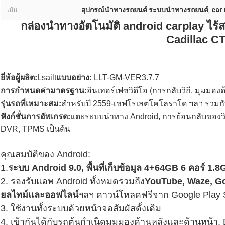
อุปกรณ์นำทางรถยนต์ ระบบนำทางรถยนต์
car
เน้น:
,
กล่องนำทางอัตโนมัติ android carplay ไร้
Cadillac C
ยี่ห้อผู้ผลิต:
Lsailt
แบบอย่าง
:
LLT-GM-VER3.7.7
การกำหนดค่ามาตรฐาน:
อินเทอร์เฟซวิดีโอ (การกลับวิถี, มุมมอง
รุ่นรถที่เหมาะสม:
สำหรับปี 2559-
เชฟโรเลตโคโลราโด ฯลฯ รวมกับร
ฟังก์ชั่นการอัพเกรด:
แตะระบบนำทาง Android, การย้อนกลับของวิถี,
DVR, TPMS เป็นต้น
คุณสมบัติของ Android:
1.
ระบบ Android 9.0, พื้นที่เก็บข้อมูล 4+64GB 6 คอร์ 1.
2. รองรับแอพ Android ทั้งหมดรวมถึง
YouTube, Waze, Go
ยลไทม์และออฟไลน์
ฯลฯ ดาวน์โหลดฟรีจาก Google Play 
3. ใช้งานทั้งระบบด้วยหน้าจอสัมผัสดั้งเดิม
4. เข้ากันได้กับรถต้นกำเนิดมุมมองด้านหลังและด้านหน้า,