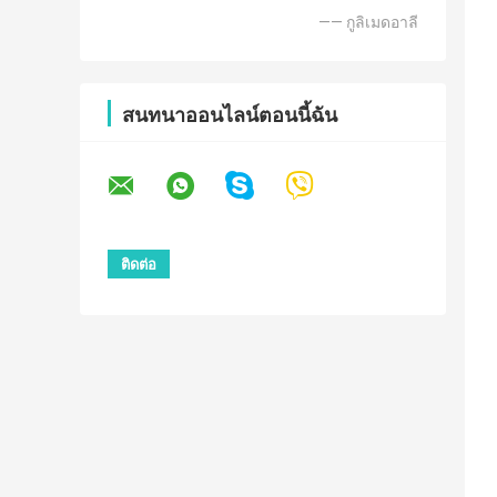
—— กูลิเมดอาลี
สนทนาออนไลน์ตอนนี้ฉัน