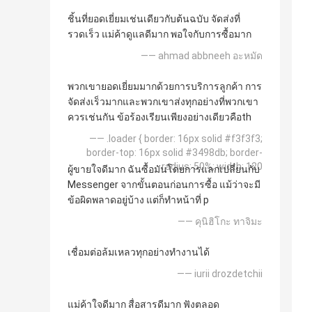
ชิ้นที่ยอดเยี่ยมเช่นเดียวกับต้นฉบับ จัดส่งที่
รวดเร็ว แม่ค้าดูแลดีมาก พอใจกับการซื้อมาก
—— ahmad abbneeh อะหมัด
พวกเขายอดเยี่ยมมากด้วยการบริการลูกค้า การ
จัดส่งเร็วมากและพวกเขาส่งทุกอย่างที่พวกเขา
ควรเช่นกัน ข้อร้องเรียนเพียงอย่างเดียวคือth
—— .loader { border: 16px solid #f3f3f3;
border-top: 16px solid #3498db; border-
radius: 50%; width: 120
ผู้ขายใจดีมาก ฉันซื้อมันโดยการแลกเปลี่ยนกับ
Messenger จากขั้นตอนก่อนการซื้อ แม้ว่าจะมี
ข้อผิดพลาดอยู่บ้าง แต่ก็ทำหน้าที่ p
—— คุนิฮิโกะ ทาจิมะ
เชื่อมต่อล้มเหลวทุกอย่างทำงานได้
—— iurii drozdetchii
แม่ค้าใจดีมาก สื่อสารดีมาก ฟังตลอด