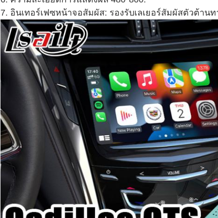
7. อินเทอร์เฟซหน้าจอสัมผัส: รองรับเลเยอร์สัมผัสตัวต้าน