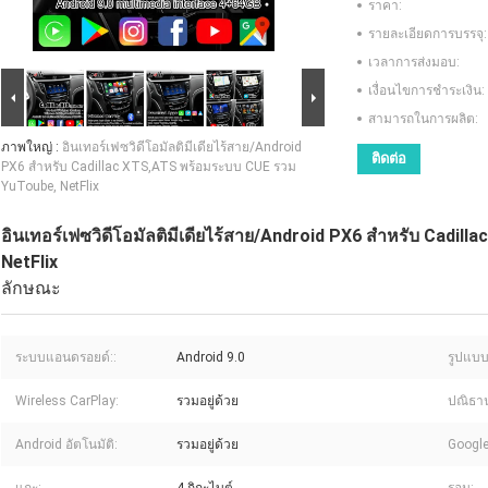
ราคา:
รายละเอียดการบรรจุ:
เวลาการส่งมอบ:
เงื่อนไขการชำระเงิน:
สามารถในการผลิต:
ภาพใหญ่ :
อินเทอร์เฟซวิดีโอมัลติมีเดียไร้สาย/Android
ติดต่อ
PX6 สำหรับ Cadillac XTS,ATS พร้อมระบบ CUE รวม
YuToube, NetFlix
อินเทอร์เฟซวิดีโอมัลติมีเดียไร้สาย/Android PX6 สำหรับ Cadi
NetFlix
ลักษณะ
ระบบแอนดรอยด์::
Android 9.0
รูปแบบเ
Wireless CarPlay:
รวมอยู่ด้วย
ปณิธาน
Android อัตโนมัติ:
รวมอยู่ด้วย
Google