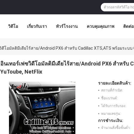
วิดีโอ
เกี่ยวกับเรา
ทัวร์โรงงาน
ควบคุมคุณภาพ
ติดต่
วิดีโอมัลติมีเดียไร้สาย/Android PX6 สำหรับ Cadillac XTS,ATS พร้อมระบบ
อินเทอร์เฟซวิดีโอมัลติมีเดียไร้สาย/Android PX6 สำหรั
YuToube, NetFlix
รายละเอียดสินค้า:
สถานที่กำเนิด:
ชื่อแบรนด์:
ได้รับการรับรอง:
หมายเลขรุ่น:
การชำระเงิน:
จำนวนสั่งซื้อขั้นต่ำ: