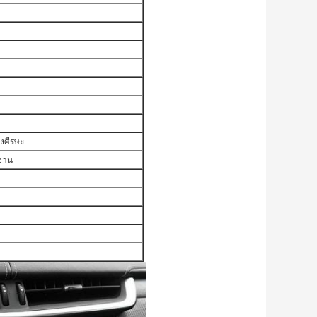
ิงศีรษะ
งงาน