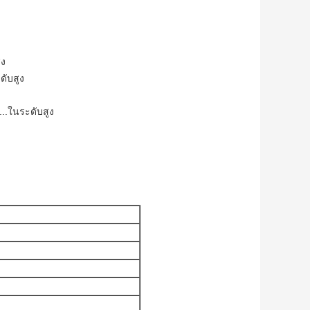
ูง
ดับสูง
..ในระดับสูง