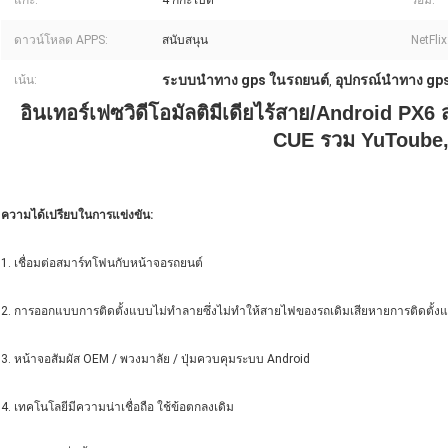
แกะ:
4 กิกะไบต์
รอม:
ดาวน์โหลด APPS:
สนับสนุน
NetFlix
ระบบนำทาง gps ในรถยนต์
อุปกรณ์นำทาง gp
เน้น:
,
อินเทอร์เฟซวิดีโอมัลติมีเดียไร้สาย/Android PX
CUE รวม YuToube,
ความได้เปรียบในการแข่งขัน:
1. เชื่อมต่อสมาร์ทโฟนกับหน้าจอรถยนต์
2. การออกแบบการติดตั้งแบบไม่ทำลายซึ่งไม่ทำให้สายไฟของรถเดิมเสียหายการติดตั้งแ
3. หน้าจอสัมผัส OEM / พวงมาลัย / ปุ่มควบคุมระบบ Android
4. เทคโนโลยีมีความน่าเชื่อถือ ใช้ข้อตกลงเดิม