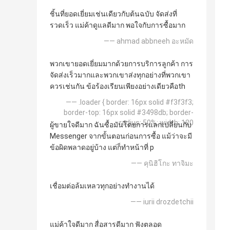
ชิ้นที่ยอดเยี่ยมเช่นเดียวกับต้นฉบับ จัดส่งที่
รวดเร็ว แม่ค้าดูแลดีมาก พอใจกับการซื้อมาก
—— ahmad abbneeh อะหมัด
พวกเขายอดเยี่ยมมากด้วยการบริการลูกค้า การ
จัดส่งเร็วมากและพวกเขาส่งทุกอย่างที่พวกเขา
ควรเช่นกัน ข้อร้องเรียนเพียงอย่างเดียวคือth
—— .loader { border: 16px solid #f3f3f3;
border-top: 16px solid #3498db; border-
radius: 50%; width: 120
ผู้ขายใจดีมาก ฉันซื้อมันโดยการแลกเปลี่ยนกับ
Messenger จากขั้นตอนก่อนการซื้อ แม้ว่าจะมี
ข้อผิดพลาดอยู่บ้าง แต่ก็ทำหน้าที่ p
—— คุนิฮิโกะ ทาจิมะ
เชื่อมต่อล้มเหลวทุกอย่างทำงานได้
—— iurii drozdetchii
แม่ค้าใจดีมาก สื่อสารดีมาก ฟังตลอด