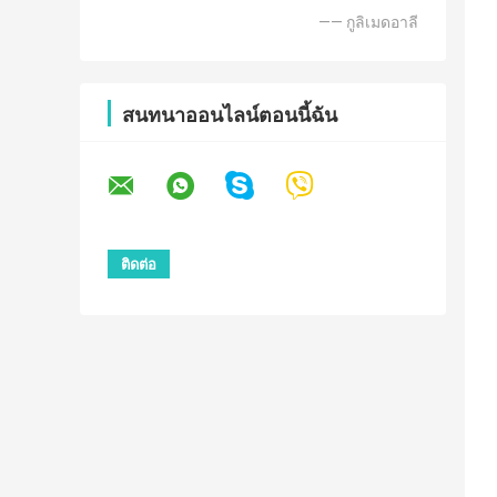
—— กูลิเมดอาลี
สนทนาออนไลน์ตอนนี้ฉัน