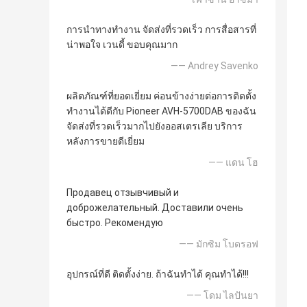
การนำทางทำงาน จัดส่งที่รวดเร็ว การสื่อสารที่
น่าพอใจ เวนดี้ ขอบคุณมาก
—— Andrey Savenko
ผลิตภัณฑ์ที่ยอดเยี่ยม ค่อนข้างง่ายต่อการติดตั้ง
ทำงานได้ดีกับ Pioneer AVH-5700DAB ของฉัน
จัดส่งที่รวดเร็วมากไปยังออสเตรเลีย บริการ
หลังการขายดีเยี่ยม
—— แดน โฮ
Продавец отзывчивый и
доброжелательный. Доставили очень
быстро. Рекомендую
—— มักซิม โบดรอฟ
อุปกรณ์ที่ดี ติดตั้งง่าย. ถ้าฉันทำได้ คุณทำได้!!!
—— โดม ไลปันยา