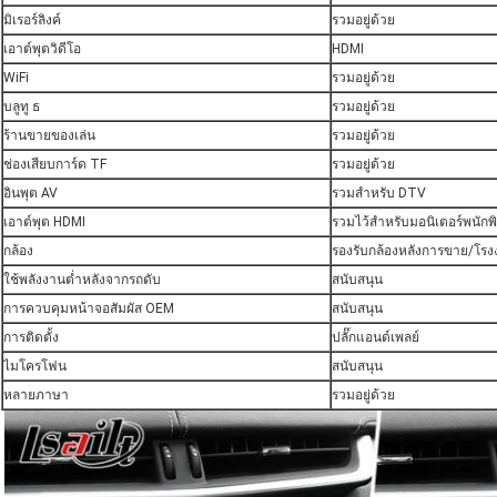
มิเรอร์ลิงค์
รวมอยู่ด้วย
เอาต์พุตวิดีโอ
HDMI
WiFi
รวมอยู่ด้วย
บลูทู ธ
รวมอยู่ด้วย
ร้านขายของเล่น
รวมอยู่ด้วย
ช่องเสียบการ์ด TF
รวมอยู่ด้วย
อินพุต AV
รวมสำหรับ DTV
เอาต์พุต HDMI
รวมไว้สำหรับมอนิเตอร์พนักพ
กล้อง
รองรับกล้องหลังการขาย/โร
ใช้พลังงานต่ำหลังจากรถดับ
สนับสนุน
การควบคุมหน้าจอสัมผัส OEM
สนับสนุน
การติดตั้ง
ปลั๊กแอนด์เพลย์
ไมโครโฟน
สนับสนุน
หลายภาษา
รวมอยู่ด้วย