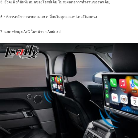
5. ยังคงฟังก์ชั่นทั้งหมดของโฮสต์เดิม ไม่ส่งผลต่อการทำงานของรถเดิม;
6. บริการหลังการขายสะดวก เปลี่ยนโมดูลอะแดปเตอร์โดยตรง
7. แสดงข้อมูล A/C ในหน้าจอ Android;