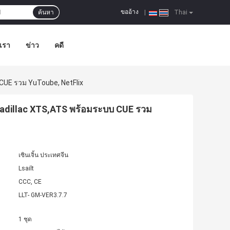
ขออ้าง
ค้นหา
|
Thai
อเรา
ข่าว
คดี
 CUE รวม YuToube, NetFlix
บ Cadillac XTS,ATS พร้อมระบบ CUE รวม
เซินเจิ้น ประเทศจีน
Lsailt
CCC, CE
LLT- GM-VER3.7.7
1 ชุด