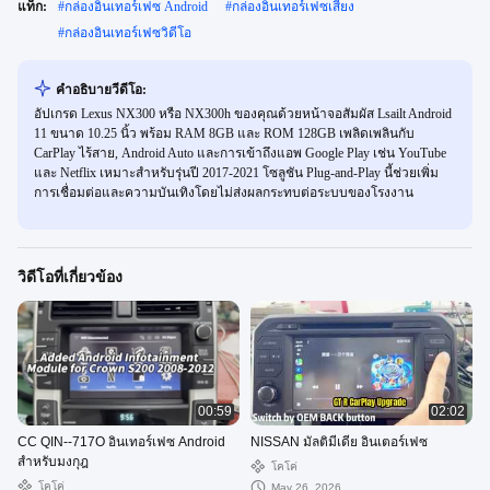
แท็ก:
#
กล่องอินเทอร์เฟซ Android
#
กล่องอินเทอร์เฟซเสียง
#
กล่องอินเทอร์เฟซวิดีโอ
คําอธิบายวีดีโอ:
อัปเกรด Lexus NX300 หรือ NX300h ของคุณด้วยหน้าจอสัมผัส Lsailt Android
11 ขนาด 10.25 นิ้ว พร้อม RAM 8GB และ ROM 128GB เพลิดเพลินกับ
CarPlay ไร้สาย, Android Auto และการเข้าถึงแอพ Google Play เช่น YouTube
และ Netflix เหมาะสำหรับรุ่นปี 2017-2021 โซลูชัน Plug-and-Play นี้ช่วยเพิ่ม
การเชื่อมต่อและความบันเทิงโดยไม่ส่งผลกระทบต่อระบบของโรงงาน
วิดีโอที่เกี่ยวข้อง
00:59
02:02
CC QIN--717O อินเทอร์เฟซ Android
NISSAN มัลติมีเดีย อินเตอร์เฟซ
สำหรับมงกุฎ
โคโค่
โคโค่
May 26, 2026